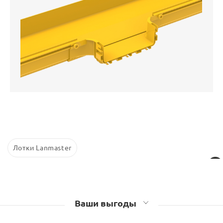
с
по
Лотки Lanmaster
Ваши выгоды