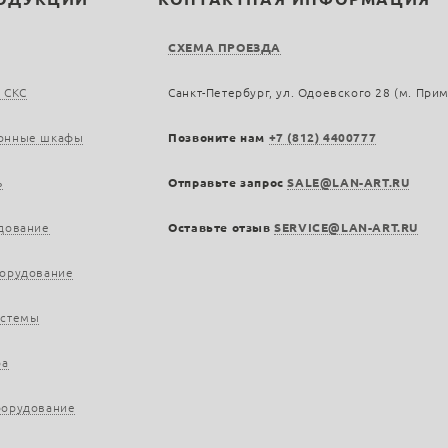
СХЕМА ПРОЕЗДА
 СКС
Санкт-Петербург, ул. Одоевского 28 (м. При
онные шкафы
Позвоните нам
+7 (812) 4400777
ь
Отправьте запрос
SALE@LAN-ART.RU
дование
Оставьте отзыв
SERVICE@LAN-ART.RU
борудование
истемы
ра
борудование