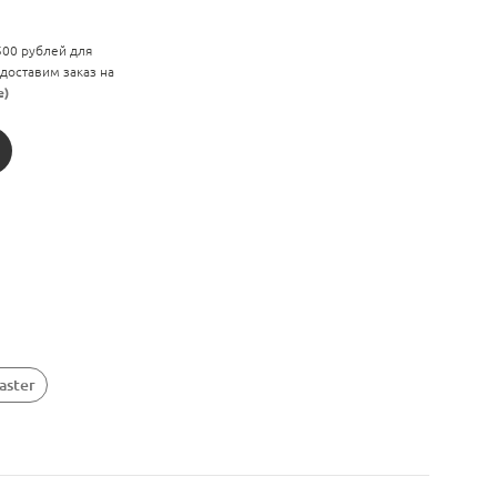
 500 рублей для
 доставим заказ на
е)
aster