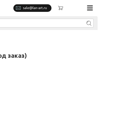
sale@lan-art.ru
од заказ)