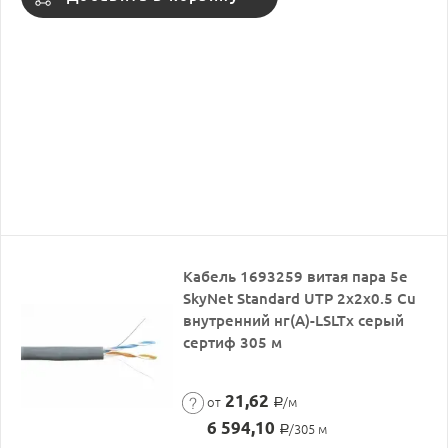
Кабель 1693259 витая пара 5е
SkyNet Standard UTP 2x2x0.5 Cu
внутренний нг(A)-LSLTx серый
сертиф 305 м
21,62
от
/м
Р
6 594,10
/305 м
Р