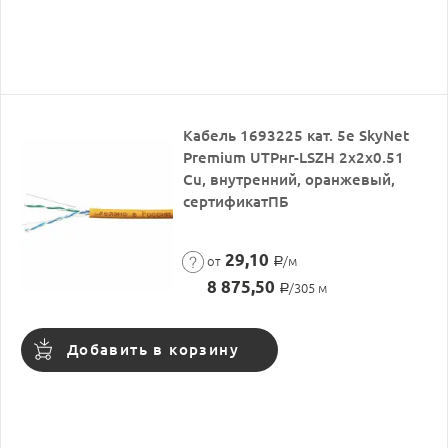
Кабель 1693225 кат. 5е SkyNet
Premium UTPнг-LSZH 2х2х0.51
Cu, внутренний, оранжевый,
сертификатПБ
29,10
от
/м
Р
8 875,50
/305 м
Р
Добавить в корзину