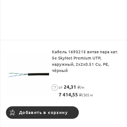
Кабель 1693215 витая пара кат.
5е SkyNet Premium UTP,
наружный, 2x2x0.51 Cu, PE,
чёрный
24,31
от
/м
Р
7 414,55
/305 м
Р
Добавить в корзину