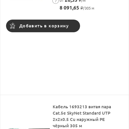
от
/м
Р
8 091,65
/305 м
Р
Добавить в корзину
Кабель 1693213 витая пара
Cat.5е SkyNet Standard UTP
2x2x0.5 Cu наружный PE
чёрный 305 м