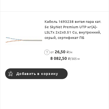
Кабель 1693238 витая пара кат.
5е SkyNet Premium UTP нг(А)-
LSLТx 2х2х0.51 Cu, внутренний,
серый, сертификат ПБ
26,50
от
/м
Р
8 082,50
/305 м
Р
Добавить в корзину