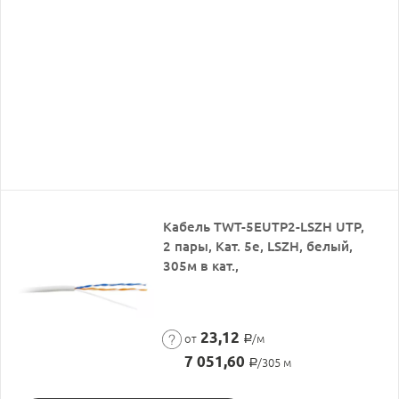
Кабель TWT-5EUTP2-LSZH UTP,
2 пары, Кат. 5e, LSZH, белый,
305м в кат.,
23,12
от
/м
Р
7 051,60
/305 м
Р