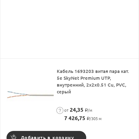
Кабель 1693203 витая пара кат.
5е SkyNet Premium UTP,
внутренний, 2x2x0.51 Cu, PVC,
серый
24,35
от
/м
Р
7 426,75
/305 м
Р
Добавить в корзину