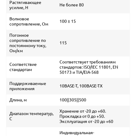
Растягивающее
Не более 80
усилие, H
Волновое
100 ± 15
сопротивление, Ом
Погонное
сопротивление по
115
постоянному току,
Ом/км
Соответствует требованиям
Соответствие
стандартов: ISO/IEC 11801, EN
стандартам
50173 и TIA/EIA-568
Поддерживаемые
10BASE-T, 100BASE-TX
приложения
Длина, м
100||305||500
Хранение от -20 до +60.
Диапазон температур,
Прокладка от 0 до +50.
С
Эксплуатация от -20 до +60
Индивидуальная-