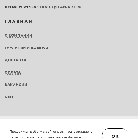
Оставьте отзыв
SERVICE@LAN-ART.RU
ГЛАВНАЯ
О КОМПАНИИ
ГАРАНТИЯ И ВОЗВРАТ
ДОСТАВКА
ОПЛАТА
ВАКАНСИИ
БЛОГ
Не является публичной офертой © LAN-art.ru, 2013—2026. Все права защищены.
Продолжая работу с сайтом, вы подтверждаете
Политика конфиденциальности.
Положение об обработке и защите персональных
OK
свое согласие на использование файлов