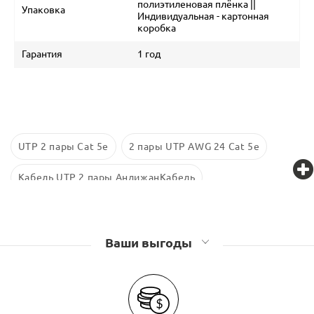
полиэтиленовая плёнка ||
Упаковка
Индивидуальная - картонная
коробка
Гарантия
1 год
UTP 2 пары Cat 5е
2 пары UTP AWG 24 Cat 5e
Кабель UTP 2 пары АндижанКабель
Кабель UTP 2 пары Proconnect
Кабель UTP 2 пары NetLAN
Кабель UTP 2 пары Xenius
Ваши выгоды
Кабель UTP 2 пары Cabeus
Кабель UTP 2 пары Cabletech