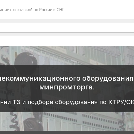
ие c доставкой по России и СНГ
лекоммуникационного оборудования 
минпромторга.
нии ТЗ и подборе оборудования по КТРУ/О