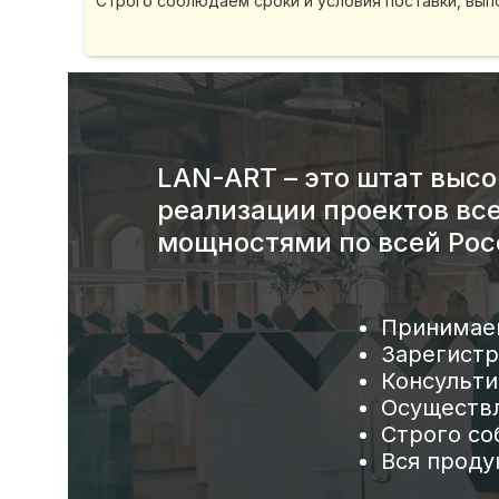
Строго соблюдаем сроки и условия поставки, вы
LAN-ART – это штат выс
реализации проектов вс
мощностями по всей Рос
Принимаем
Зарегистр
Консульти
Осуществл
Строго со
Вся проду