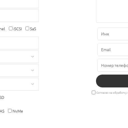
nel
iSCSI
SaS
Согласен на обработку
SD
AS
NvMe