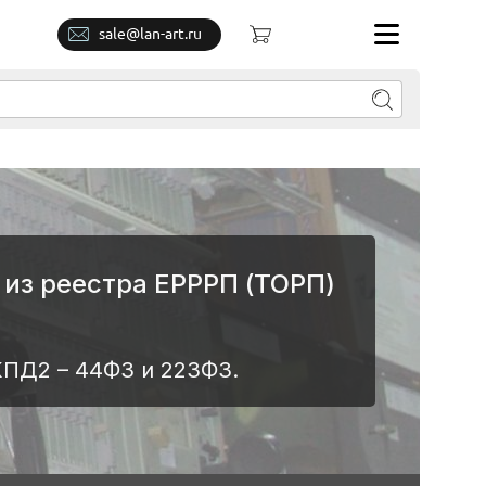
sale@lan-art.ru
из реестра ЕРРРП (ТОРП)
КПД2 – 44ФЗ и 223ФЗ.