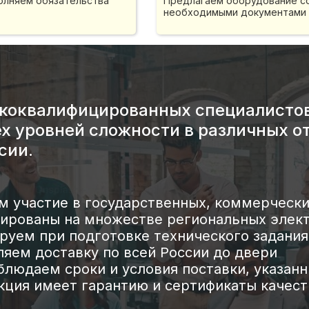
полняем обязательства
Предлагаем оборудование со
необходимыми документами
ококвалифицированных специалисто
ех уровней сложности в различных о
сии.
 участие в государственных, коммерчески
ированы на множестве региональных элек
руем при подготовке технического задания
яем доставку по всей России до двери
блюдаем сроки и условия поставки, указан
кция имеет гарантию и сертификаты качест