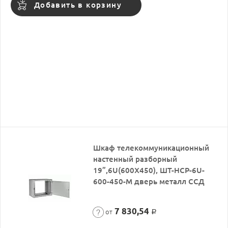
Добавить в корзину
Шкаф телекоммуникационный
настенный разборный
19”,6U(600X450), ШТ-НСР-6U-
600-450-М дверь металл ССД
7 830,54
от
Р