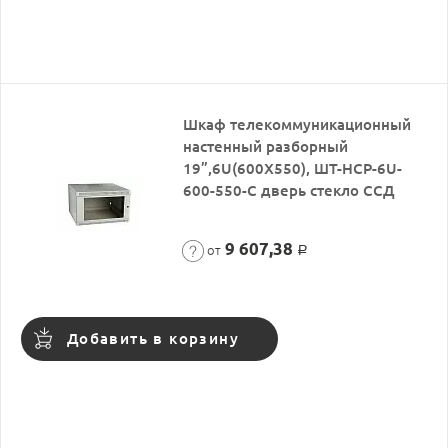
Шкаф телекоммуникационный
настенный разборный
19”,6U(600X550), ШТ-НСР-6U-
600-550-С дверь стекло ССД
9 607,38
от
Р
Добавить в корзину