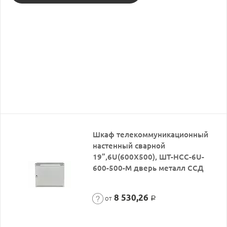
Шкаф телекоммуникационный
настенный сварной
19”,6U(600X500), ШТ-НСС-6U-
600-500-М дверь металл ССД
8 530,26
от
Р