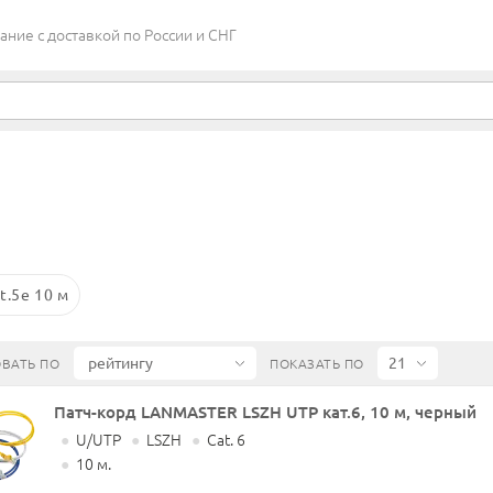
ие c доставкой по России и СНГ
t.5e 10 м
ВАТЬ ПО
ПОКАЗАТЬ ПО
Патч-корд LANMASTER LSZH UTP кат.6, 10 м, черный
●
U/UTP
●
LSZH
●
Cat. 6
●
10 м.