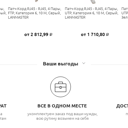
ры,
Патч-Корд RJ45 - RJ45, 4 Пары,
Патч-Корд RJ45 - RJ45, 4 Пары,
Пат
рый,
FTP, Категория 6, 10 М, Серый,
UTP, Категория 6, 10 М, Серый,
UTP
LANMASTER
LANMASTER
Зел
от 2 812,99
от 1 710,80
Р
Р
Ваши выгоды
РАТ
ВСЕ В ОДНОМ МЕСТЕ
ДОС
ка
укомплектуем заказ под ваши нужды,
п
там
всю рутину возьмем на себя