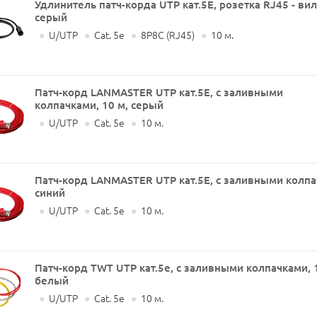
Удлинитель патч-корда UTP кат.5E, розетка RJ45 - вил
серый
●
U/UTP
●
Cat. 5e
●
8P8C (RJ45)
●
10 м.
Патч-корд LANMASTER UTP кат.5Е, с заливными
колпачками, 10 м, серый
●
U/UTP
●
Cat. 5e
●
10 м.
Патч-корд LANMASTER UTP кат.5Е, с заливными колпа
синий
●
U/UTP
●
Cat. 5e
●
10 м.
Патч-корд TWT UTP кат.5e, с заливными колпачками, 1
белый
●
U/UTP
●
Cat. 5e
●
10 м.