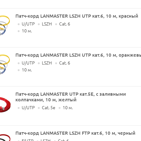
Патч-корд LANMASTER LSZH UTP кат.6, 10 м, красный
●
U/UTP
●
LSZH
●
Cat. 6
●
10 м.
Патч-корд LANMASTER LSZH UTP кат.6, 10 м, оранжев
●
U/UTP
●
LSZH
●
Cat. 6
●
10 м.
Патч-корд LANMASTER UTP кат.5Е, с заливными
колпачками, 10 м, желтый
●
U/UTP
●
Cat. 5e
●
10 м.
Патч-корд LANMASTER LSZH FTP кат.6, 10 м, черный