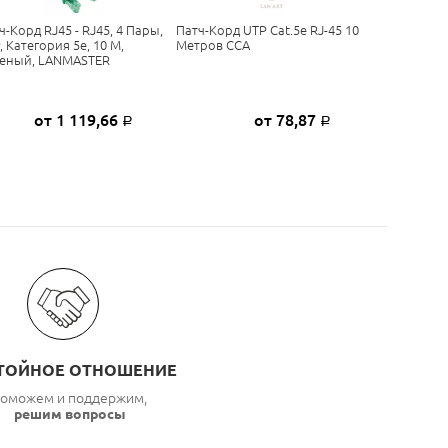
ч-Корд RJ45 - RJ45, 4 Пары,
Патч-Корд UTP Cat.5e RJ-45 10
, Категория 5е, 10 М,
Метров CCA
еный, LANMASTER
от 1 119,66
от 78,87
Р
Р
ТОЙНОЕ ОТНОШЕНИЕ
оможем и поддержим,
решим вопросы