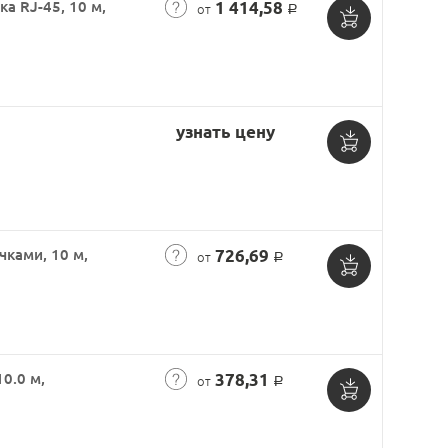
ка RJ-45, 10 м,
1 414,58
от
Р
Добавить
в
корзину
узнать цену
Добавить
в
корзину
чками, 10 м,
726,69
от
Р
Добавить
в
корзину
0.0 м,
378,31
от
Р
Добавить
в