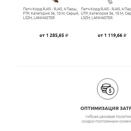
Патч-Корд RJ45 - RJ45, 4 Пары,
Патч-Корд RJ45 - RJ45, 4 Па
FTP, Категория 5е, 10 М, Серый,
UTP, Категория 5е, 10 М, Се
LSZH, LANMASTER
LSZH, LANMASTER
от 1 285,65
от 1 119,66
Р
Р
ОПТИМИЗАЦИЯ ЗАТ
гибкая ценовая полити
скидки постоянным клиен