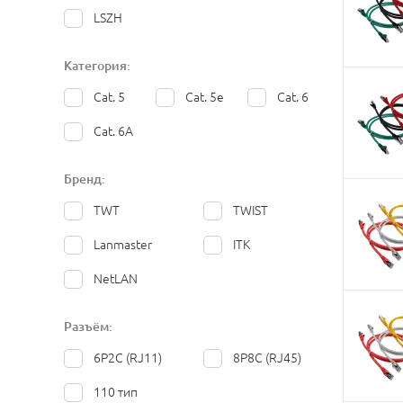
LSZH
Категория:
Cat. 5
Cat. 5e
Cat. 6
Cat. 6A
Бренд:
TWT
TWIST
Lanmaster
ITK
NetLAN
Разъём:
6P2C (RJ11)
8P8C (RJ45)
110 тип