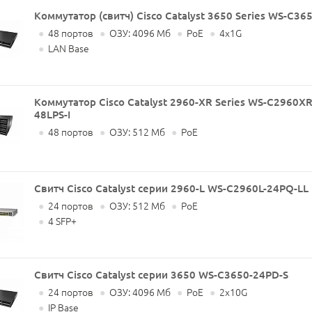
Коммутатор (свитч) Cisco Catalyst 3650 Series WS-C36
●
48 портов
●
ОЗУ: 4096 Мб
●
PoE
●
4x1G
●
LAN Base
Коммутатор Cisco Catalyst 2960-XR Series WS-C2960XR
48LPS-I
●
48 портов
●
ОЗУ: 512 Мб
●
PoE
Свитч Cisco Catalyst серии 2960-L WS-C2960L-24PQ-LL
●
24 портов
●
ОЗУ: 512 Мб
●
PoE
●
4 SFP+
Свитч Cisco Catalyst серии 3650 WS-C3650-24PD-S
●
24 портов
●
ОЗУ: 4096 Мб
●
PoE
●
2x10G
●
IP Base