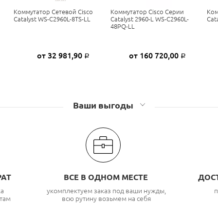
Коммутатор Сетевой Cisco
Коммутатор Cisco Серии
Ком
Catalyst WS-C2960L-8TS-LL
Catalyst 2960-L WS-C2960L-
Cat
48PQ-LL
от 32 981,90
от 160 720,00
Р
Р
Ваши выгоды
РАТ
ВСЕ В ОДНОМ МЕСТЕ
ДОС
ка
укомплектуем заказ под ваши нужды,
п
там
всю рутину возьмем на себя