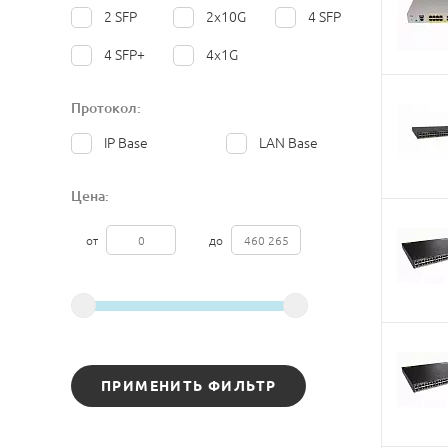
2 SFP
2x10G
4 SFP
4 SFP+
4x1G
Протокол:
IP Base
LAN Base
Цена:
от
до