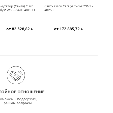
мутатор (свитч) Cisco
Свитч Cisco Catalyst WS-C2960L-
alyst WS-C2960L-48TS-LL
48PS-LL
от 82 328,82
от 172 885,72
Р
Р
ТОЙНОЕ ОТНОШЕНИЕ
оможем и поддержим,
решим вопросы