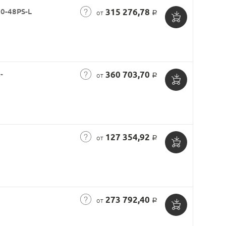
50-48PS-L
315 276,78
от
Р
Добавить
в
корзину
-
360 703,70
от
Р
Добавить
в
корзину
127 354,92
от
Р
Добавить
в
корзину
273 792,40
от
Р
Добавить