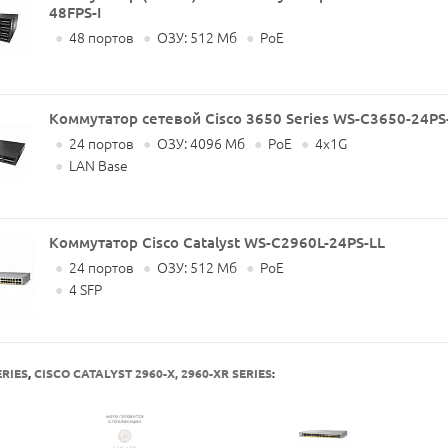
48FPS-I
●
48 портов
●
ОЗУ: 512 Мб
●
PoE
Коммутатор сетевой Cisco 3650 Series WS-C3650-24PS
●
24 портов
●
ОЗУ: 4096 Мб
●
PoE
●
4x1G
●
LAN Base
Коммутатор Cisco Catalyst WS-C2960L-24PS-LL
●
24 портов
●
ОЗУ: 512 Мб
●
PoE
●
4 SFP
ERIES
,
CISCO CATALYST 2960-X, 2960-XR SERIES
: