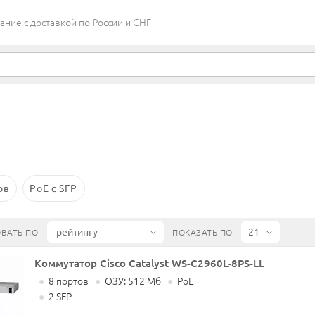
ие c доставкой по России и СНГ
ов
PoE с SFP
ВАТЬ ПО
ПОКАЗАТЬ ПО
Коммутатор Cisco Catalyst WS-C2960L-8PS-LL
●
8 портов
●
ОЗУ: 512 Мб
●
PoE
●
2 SFP