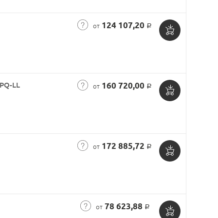
корзину
124 107,20
от
Р
Добавить
в
корзину
8PQ-LL
160 720,00
от
Р
Добавить
в
корзину
172 885,72
от
Р
Добавить
в
корзину
78 623,88
от
Р