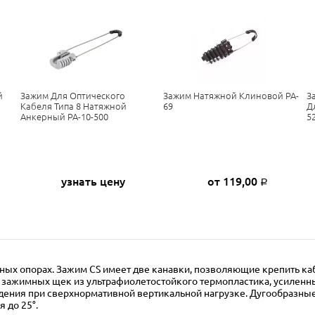
й
Зажим Для Оптического
Зажим Натяжной Клиновой PA-
З
Кабеля Типа 8 Натяжной
69
Д
Анкерный PA-10-500
5
узнать цену
от 119,00
Р
ных опорах. Зажим CS имеет две канавки, позволяющие крепить каб
х зажимных щек из ультрафиолетостойкого термопластика, усилен
ения при сверхнормативной вертикальной нагрузке. Дугообразные
 до 25°.