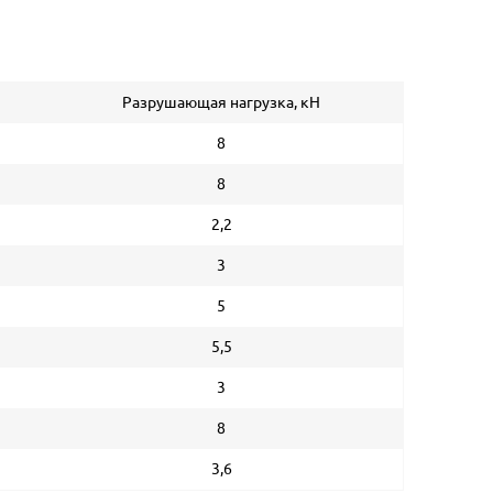
Разрушающая нагрузка, кН
8
8
2,2
3
5
5,5
3
8
3,6