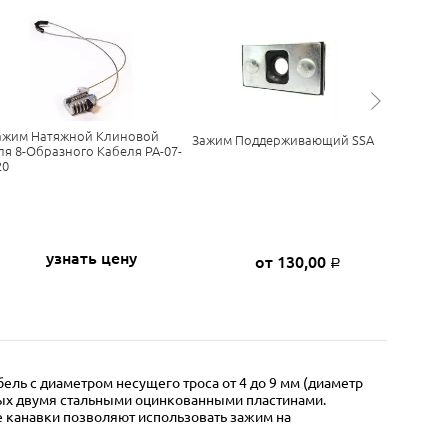
ажим Натяжной Клиновой
Зажим Н
Зажим Поддерживающий SSA
ля 8-Образного Кабеля PA-07-
(анкерны
20
узнать цену
от 130,00
Р
ель с диаметром несущего троса от 4 до 9 мм (диаметр
ных двумя стальными оцинкованными пластинами.
 канавки позволяют использовать зажим на