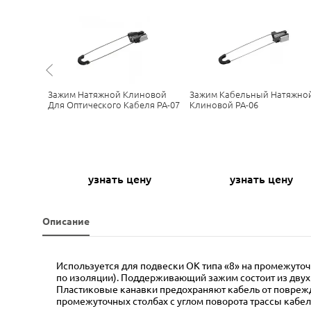
новой PA-
Зажим Натяжной Клиновой
Зажим Кабельный Натяжно
Для Оптического Кабеля PA-07
Клиновой PA-06
ну
узнать цену
узнать цену
Описание
Используется для подвески ОК типа «8» на промежуточ
по изоляции). Поддерживающий зажим состоит из дву
Пластиковые канавки предохраняют кабель от поврежд
промежуточных столбах с углом поворота трассы кабеля