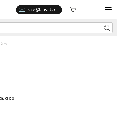
sale@lan-art.ru
Й CS
, кН: 8