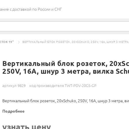
ие c доставкой по России и СНГ
ЕТОК 19"
ВЕРТИКАЛЬНЫЙ БЛОК РОЗЕТОК, 20XSCHUKO, 250V, 16A, ШНУР 3 МЕТРА
Вертикальный блок розеток, 20xSc
250V, 16A, шнур 3 метра, вилка Sch
артикул 9829
код производителя TWT-PDV-20GS-GP
Вертикальный блок розеток, 20xSchuko, 250V, 16A, шнур 3 метра, в
Подробнее
узнать цену