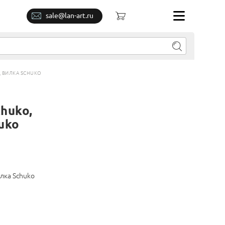
sale@lan-art.ru
, ВИЛКА SCHUKO
huko,
uko
илка Schuko