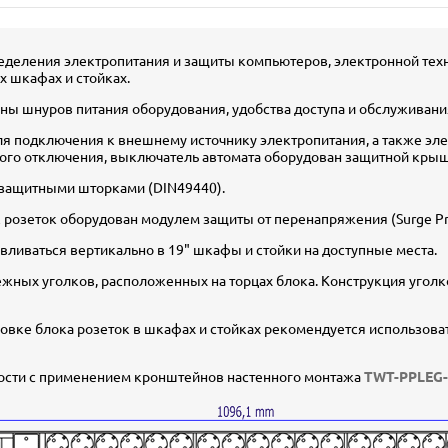
ределения электропитания и защиты компьютеров, электронной тех
 шкафах и стойках.
ны шнуров питания оборудования, удобства доступа и обслуживани
ля подключения к внешнему источнику электропитания, а также эл
ого отключения, выключатель автомата оборудован защитной кры
с защитными шторками (DIN49440).
розеток оборудован модулем защиты от перенапряжения (Surge Pro
авливаться вертикально в 19" шкафы и стойки на доступные места.
ных уголков, расположенных на торцах блока. Конструкция уголков
новке блока розеток в шкафах и стойках рекомендуется использов
хности с применением кронштейнов настенного монтажа
TWT-PPLEG-