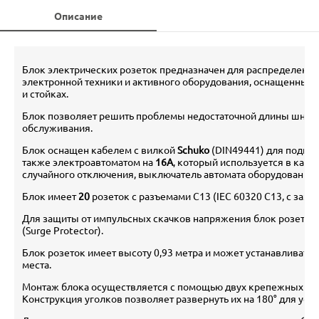
Описание
Блок электрических розеток предназначен для распределения
электронной техники и активного оборудования, оснащенных
и стойках.
Блок позволяет решить проблемы недостаточной длины шнуров
обслуживания.
Блок оснащен кабелем с вилкой
Schuko
(DIN49441) для подклю
также электроавтоматом на
16А
, который используется в кач
случайного отключения, выключатель автомата оборудован з
Блок имеет
20
розеток с разъемами С13 (IEC 60320 C13, с зазе
Для защиты от импульсных скачков напряжения блок розеток
(Surge Protector).
Блок розеток имеет высоту 0,93 метра и может устанавливатьс
места.
Монтаж блока осуществляется с помощью двух крепежных уго
Конструкция уголков позволяет развернуть их на 180° для уст