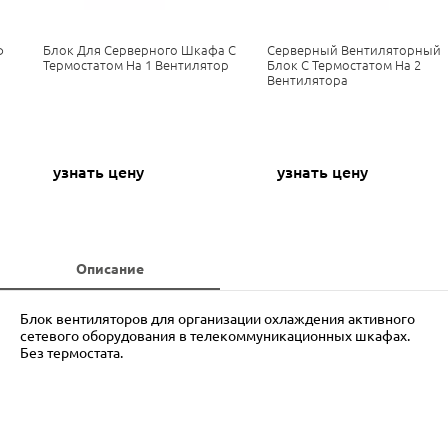
ф
Блок Для Серверного Шкафа C
Серверный Вентиляторный
Термостатом На 1 Вентилятор
Блок C Термостатом На 2
Вентилятора
узнать цену
узнать цену
Описание
Блок вентиляторов для организации охлаждения активного
сетевого оборудования в телекоммуникационных шкафах.
Без термостата.