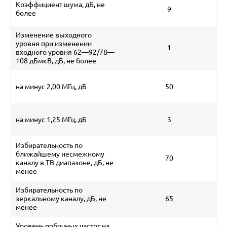
Коэффициент шума, дБ, не
9
более
Изменение выходного
уровня при изменении
1
входного уровня 62—92/78—
108 дБмкВ, дБ, не более
на минус 2,00 МГц, дБ
50
на минус 1,25 МГц, дБ
3
Избирательность по
ближайшему несмежному
70
каналу в ТВ диапазоне, дБ, не
менее
Избирательность по
зеркальному каналу, дБ, не
65
менее
Уровень побочных частот на