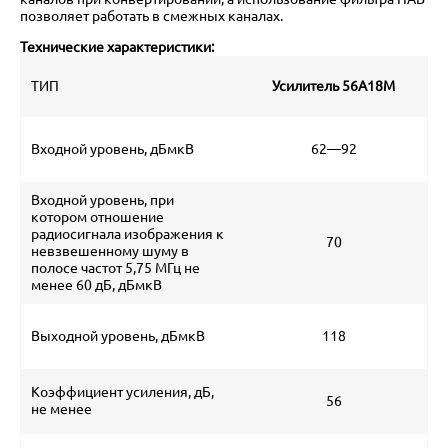
позволяет работать в смежных каналах.
Технические характеристики:
ТИП
Усилитель 56А18М
Входной уровень, дБмкВ
62—92
Входной уровень, при
котором отношение
радиосигнала изображения к
70
невзвешенному шуму в
полосе частот 5,75 МГц не
менее 60 дБ, дБмкВ
Выходной уровень, дБмкВ
118
Коэффициент усиления, дБ,
56
не менее