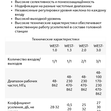
Высокие селективность и помехозащищённость
Модификации на разные частотные диапазоны
Независимые регулировки уровня наклона по каждому
входу
Высокий выходной уровень
Высокие технические характеристики обеспечивают
качественную работу усилителей в составе головной
станции
Технические характеристики
WEST-
WEST-
WEST-
WEST-
1.0
1.3
2.0
3.0
Количество входов/
1/1
1/1
2/1
3/1
выходов
48-
48-
48-
100
Диапазон рабочих
48-
230
230
170-
частот, МГц
862
470-
470-
230
862
862
470-
862
Коэффициент
27
-0,5
25
усиления, дБ, не
28-32
30
20
32