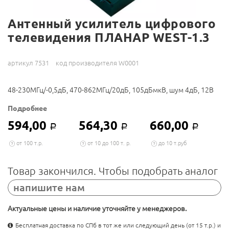
Антенный усилитель цифрового
телевидения ПЛАНАР WEST-1.3
артикул 7531
код производителя W0001
48-230МГц/-0,5дБ, 470-862МГц/20дБ, 105дБмкВ, шум 4дБ, 12В
Подробнее
594,00
564,30
660,00
Р
Р
Р
от 100 т.р.
от 10 до 100 т. р.
до 10 т.руб
Товар закончился. Чтобы подобрать аналог
напишите нам
Актуальные цены и наличие уточняйте у менеджеров.
Бесплатная доставка по СПб в тот же или следующий день (от 15 т.р.) и