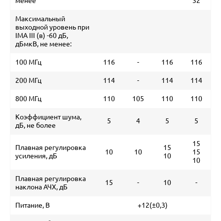
менее
32
Максимальный
выходной уровень при
IMA III (в) -60 дБ,
дБмкВ, не менее:
100 МГц
116
-
116
116
200 МГц
114
-
114
114
800 МГц
110
105
110
110
Коэффициент шума,
5
4
5
5
дБ, не более
15
Плавная регулировка
15
10
10
15
усиления, дБ
10
10
Плавная регулировка
15
-
10
-
наклона АЧХ, дБ
Питание, В
+12(±0,3)