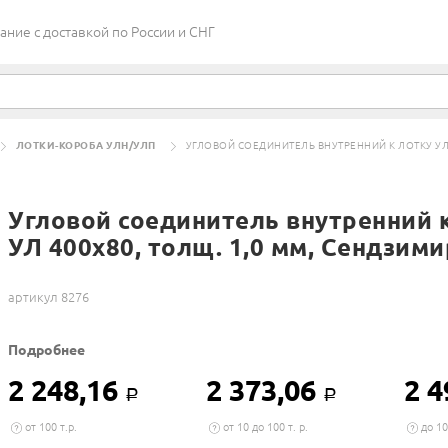
ие c доставкой по России и СНГ
ЛОТКИ-КОРОБА УЛН/УЛП
УГЛОВОЙ СОЕДИНИТЕЛЬ ВНУТРЕННИЙ К ЛОТКУ УЛ 
Угловой соединитель внутренний 
УЛ 400х80, толщ. 1,0 мм, Сендзими
артикул 8276
Подробнее
2 248,16
2 373,06
2 4
Р
Р
от 100 т.р.
от 10 до 100 т. р.
до 10