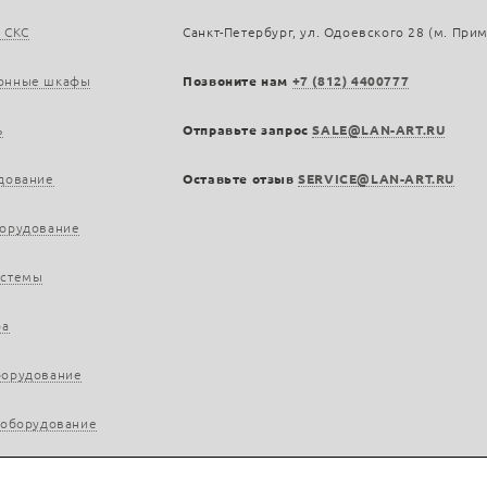
 СКС
Санкт-Петербург, ул. Одоевского 28 (м. При
онные шкафы
Позвоните нам
+7 (812) 4400777
ь
Отправьте запрос
SALE@LAN-ART.RU
дование
Оставьте отзыв
SERVICE@LAN-ART.RU
борудование
истемы
ра
борудование
 оборудование