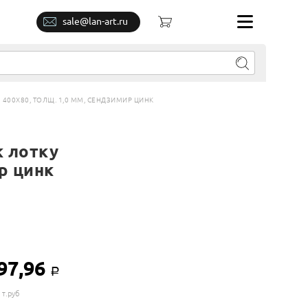
sale@lan-art.ru
400Х80, ТОЛЩ. 1,0 ММ, СЕНДЗИМИР ЦИНК
к лотку
р цинк
97,96
Р
 т.руб