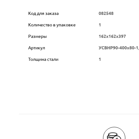
Код для заказа
082548
Количество в упаковке
1
Размеры
162х162х397
Артикул
УСВНР90-400х80-1
Толщина стали
1