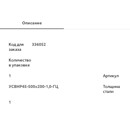
Описание
Код для
336052
заказа
Количество
в упаковке
1
Артикул
УСВНР45-500х200-1,0-ГЦ
Толщина
стали
1