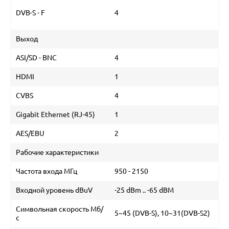
DVB-S - F
4
Выход
ASI/SD - BNC
4
HDMI
1
CVBS
4
Gigabit Ethernet (RJ-45)
1
AES/EBU
2
Рабочие характеристики
Частота входа МГц
950 - 2150
Входной уровень dBuV
-25 dBm .. -65 dBM
Символьная скорость Мб/
5~45 (DVB-S), 10~31(DVB-S2)
с