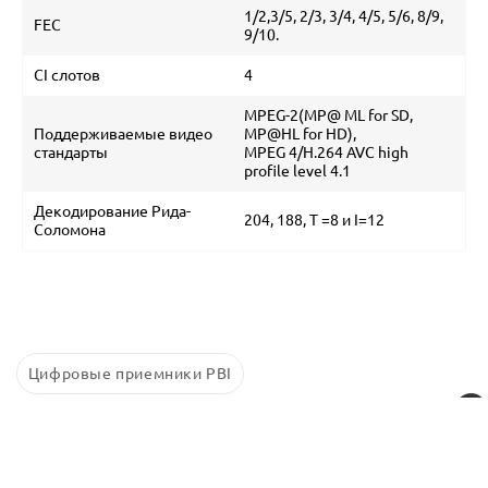
1/2,3/5, 2/3, 3/4, 4/5, 5/6, 8/9,
FEC
9/10.
CI слотов
4
MPEG-2(MP@ ML for SD,
Поддерживаемые видео
MP@HL for HD),
стандарты
MPEG 4/H.264 AVC high
profile level 4.1
Декодирование Рида-
204, 188, Т =8 и I=12
Соломона
Цифровые приемники PBI