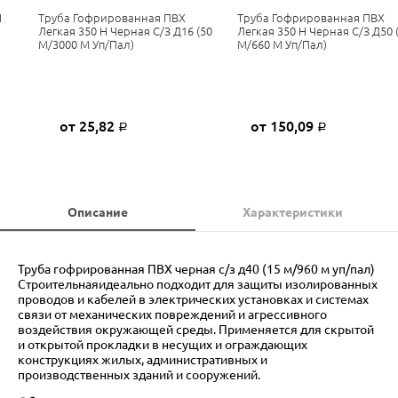
Н
Труба Гофрированная ПВХ
Труба Гофрированная ПВХ
Легкая 350 Н Черная С/з Д16 (50
Легкая 350 Н Черная С/з Д50 
М/3000 М Уп/пал)
М/660 М Уп/пал)
от 25,82
от 150,09
Р
Р
Описание
Характеристики
Труба гофрированная ПВХ черная с/з д40 (15 м/960 м уп/пал)
Строительнаяидеально подходит для защиты изолированных
проводов и кабелей в электрических установках и системах
связи от механических повреждений и агрессивного
воздействия окружающей среды. Применяется для скрытой
и открытой прокладки в несущих и ограждающих
конструкциях жилых, административных и
производственных зданий и сооружений.