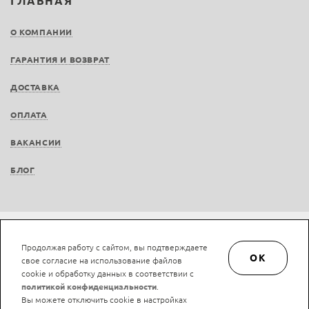
ГЛАВНАЯ
О КОМПАНИИ
ГАРАНТИЯ И ВОЗВРАТ
ДОСТАВКА
ОПЛАТА
ВАКАНСИИ
БЛОГ
Не является публичной офертой © LAN-art.ru, 2013—2026. Все права защищены.
Продолжая работу с сайтом, вы подтверждаете
Политика конфиденциальности.
Положение об обработке и защите персональных
OK
свое согласие на использование файлов
данных.
cookie и обработку данных в соответствии с
политикой конфиденциальности
.
Вы можете отключить cookie в настройках