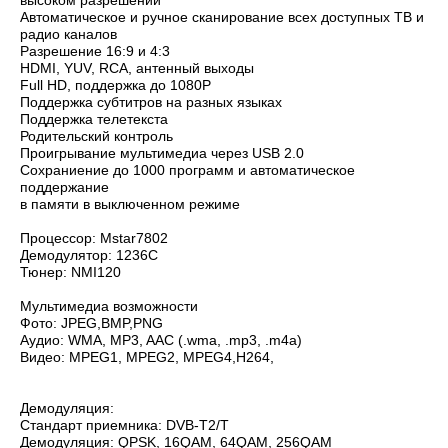
высоком разрешении
Автоматическое и ручное сканирование всех доступных ТВ и
радио каналов
Разрешение 16:9 и 4:3
HDMI, YUV, RCA, антенный выходы
Full HD, поддержка до 1080P
Поддержка субтитров на разных языках
Поддержка телетекста
Родительский контроль
Проигрывание мультимедиа через USB 2.0
Сохраниение до 1000 программ и автоматическое
поддержание
в памяти в выключенном режиме
Процессор: Mstar7802
Демодулятор: 1236C
Тюнер: NMI120
Мультимедиа возможности
Фото: JPEG,BMP,PNG
Аудио: WMA, MP3, AAC (.wma, .mp3, .m4a)
Видео: MPEG1, MPEG2, MPEG4,H264,
Демодуляция:
Стандарт приемника: DVB-T2/T
Демодуляция: QPSK, 16QAM, 64QAM, 256QAM