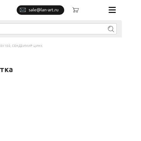
sale@lan-art.ru
00Х100, СЕНДЗИМИР ЦИНК
отка