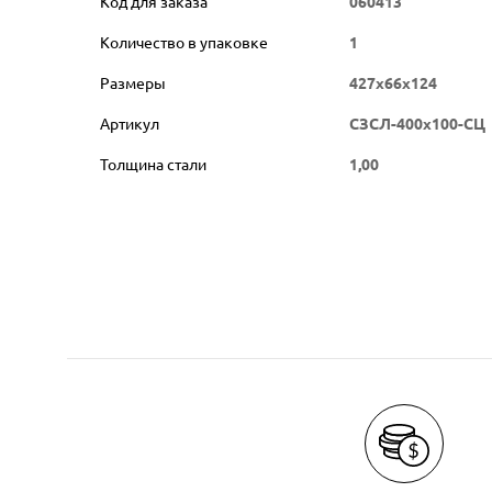
Код для заказа
060413
Количество в упаковке
1
Размеры
427х66х124
Артикул
СЗСЛ-400х100-СЦ
Толщина стали
1,00