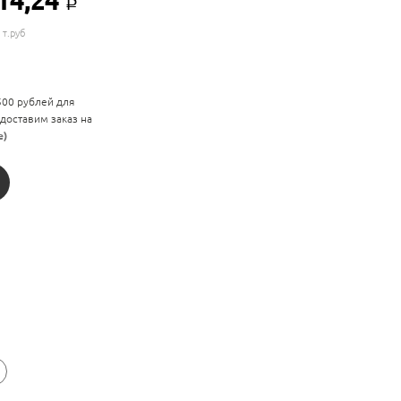
14,24
Р
 т.руб
 500 рублей для
 доставим заказ на
е)