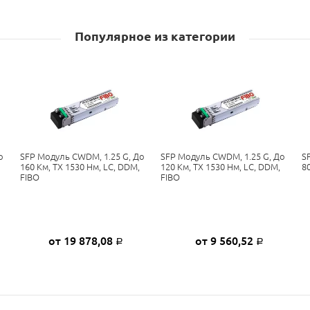
Популярное из категории
о
SFP Модуль CWDM, 1.25 G, До
SFP Модуль CWDM, 1.25 G, До
S
160 Км, TX 1530 Нм, LC, DDM,
120 Км, TX 1530 Нм, LC, DDM,
8
FIBO
FIBO
от 19 878,08
от 9 560,52
Р
Р