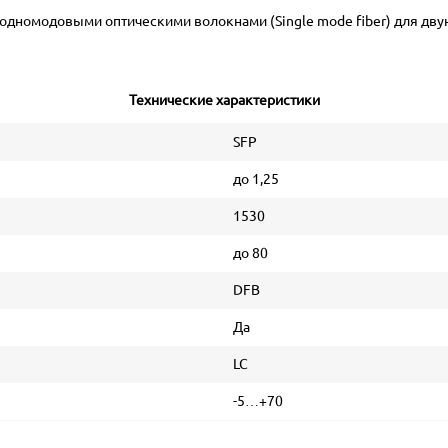
дномодовыми оптическими волокнами (Single mode fiber) для дву
Технические характеристики
SFP
до 1,25
1530
до 80
DFB
Да
LC
-5…+70