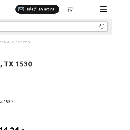
sale@lan-art.ru
30 НМ, LC, DDM FIBO
, TX 1530
м: 1530