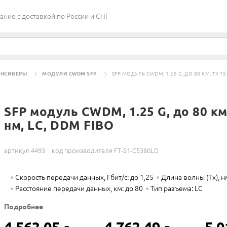
ие c доставкой по России и СНГ
АНСИВЕРЫ
МОДУЛИ CWDM SFP
SFP МОДУЛЬ CWDM, 1.25 G, ДО 80 КМ, TX 15
SFP модуль CWDM, 1.25 G, до 80 км
нм, LC, DDM FIBO
артикул 4493
код производителя FT-S1-C5380LD
Скорость передачи данных, Гбит/с: до 1,25
Длина волны (Tx), н
Расстояние передачи данных, км: до 80
Тип разъема: LC
Подробнее