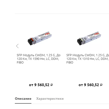
5 G, До
SFP Модуль CWDM, 1.25 G, До
SFP Модуль CWDM, 1.25 G, Д
C, DDM,
120 Км, TX 1590 Нм, LC, DDM,
120 Км, TX 1310 Нм, LC, DDM,
FIBO
FIBO
2
от 9 560,52
от 9 560,52
Р
Р
Р
Описание
Характеристики