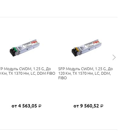
FP Модуль CWDM, 1.25 G, До
SFP Модуль CWDM, 1.25 G, До
SFP Мод
0 Км, TX 1370 Нм, LC, DDM FIBO
120 Км, TX 1570 Нм, LC, DDM,
160 Км, 
FIBO
FIBO
от 4 563,05
от 9 560,52
о
Р
Р