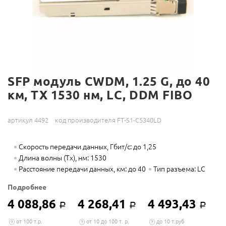
SFP модуль CWDM, 1.25 G, до 40
км, TX 1530 нм, LC, DDM FIBO
артикул 4492
код производителя FT-S1-C5340LD
Скорость передачи данных, Гбит/с: до 1,25
Длина волны (Tx), нм: 1530
Расстояние передачи данных, км: до 40
Тип разъема: LC
Подробнее
4 088,86
4 268,41
4 493,43
Р
Р
Р
от 100 т.р.
от 10 до 100 т. р.
до 10 т.руб