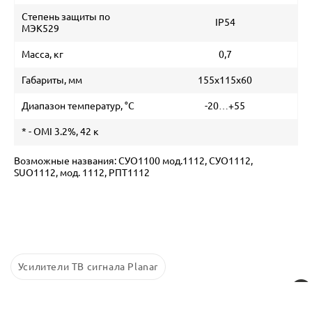
Степень защиты по
IP54
МЭК529
Масса, кг
0,7
Габариты, мм
155х115х60
Диапазон температур, °С
-20…+55
* - OMI 3.2%, 42 к
Возможные названия: СУО1100 мод.1112, СУО1112,
SUO1112, мод. 1112, РПТ1112
Усилители ТВ сигнала Planar