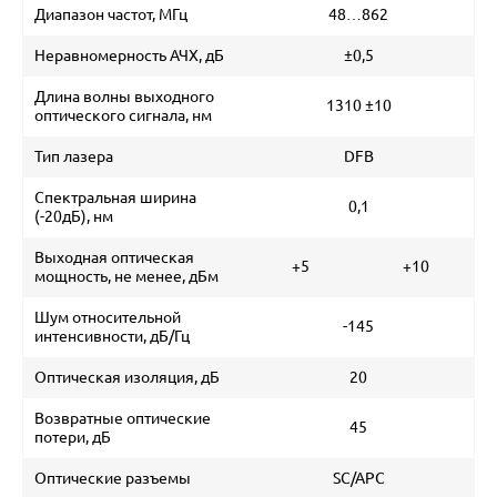
Диапазон частот, МГц
48…862
Неравномерность АЧХ, дБ
±0,5
Длина волны выходного
1310 ±10
оптического сигнала, нм
Тип лазера
DFB
Спектральная ширина
0,1
(-20дБ), нм
Выходная оптическая
+5
+10
мощность, не менее, дБм
Шум относительной
-145
интенсивности, дБ/Гц
Оптическая изоляция, дБ
20
Возвратные оптические
45
потери, дБ
Оптические разъемы
SC/APC