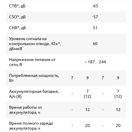
CTB*, дБ
-65
CSO*, дБ
-57
CNR*, дБ
51
Уровень сигнала на
контрольном отводе, 42к*,
60
дБмкВ
Напряжение питания от
~ 187…244
сети, В
Потребляемая мощность,
7
9
7
9
Вт
Аккумуляторная батарея,
7
7
-
-
А/ч (В)
(12)
(12)
Время работы от
-
12
-
12
аккумулятора, ч
Время полного заряда
-
20
-
20
аккумулятора, ч