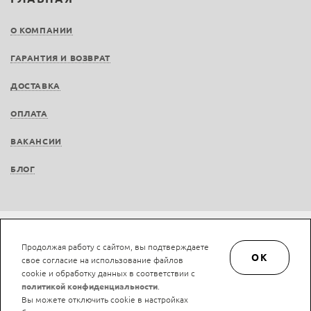
О КОМПАНИИ
ГАРАНТИЯ И ВОЗВРАТ
ДОСТАВКА
ОПЛАТА
ВАКАНСИИ
БЛОГ
Не является публичной офертой © LAN-art.ru, 2013—2026. Все права защищены.
Продолжая работу с сайтом, вы подтверждаете
Политика конфиденциальности.
Положение об обработке и защите персональных
OK
свое согласие на использование файлов
данных.
cookie и обработку данных в соответствии с
политикой конфиденциальности
.
Вы можете отключить cookie в настройках