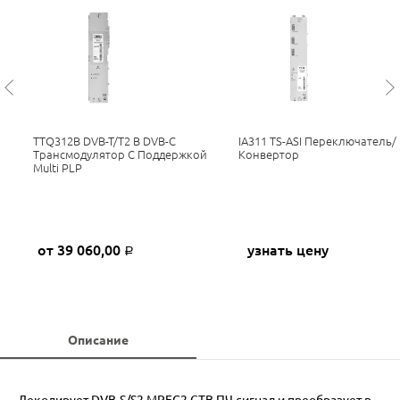
TTQ312B DVB-T/T2 В DVB-C
IA311 TS-ASI Переключатель/
Трансмодулятор C Поддержкой
Конвертор
Multi PLP
от 39 060,00
узнать цену
Р
Описание
Декодирует DVB-S/S2 MPEG2 СТВ ПЧ сигнал и преобразует в