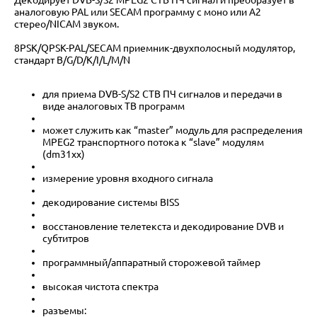
аналоговую PAL или SECAM программу с моно или A2
стерео/NICAM звуком.
8PSK/QPSK-PAL/SECAM приемник-двухполосный модулятор,
стандарт B/G/D/K/I/L/M/N
для приема DVB-S/S2 СТВ ПЧ сигналов и передачи в
виде аналоговых ТВ программ
может служить как “master” модуль для распределения
MPEG2 транспортного потока к “slave” модулям
(dm31xx)
измерение уровня входного сигнала
декодирование системы BISS
восстановление телетекста и декодирование DVB и
субтитров
программный/аппаратный сторожевой таймер
высокая чистота спектра
разъемы: