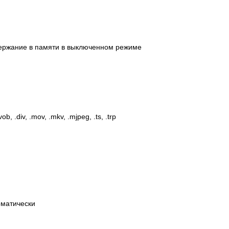
держание в памяти в выключенном режиме
 .div, .mov, .mkv, .mjpeg, .ts, .trp
томатически