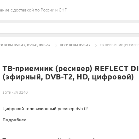
ие c доставкой по России и СНГ
СИВЕРЫ DVB-T2, DVB-C, DVB-S2
РЕСИВЕРЫ DVB-T2
ТВ-ПРИЕМНИК (РЕСИВЕР)
ТВ-приемник (ресивер) REFLECT D
(эфирный, DVB-T2, HD, цифровой)
артикул 3240
Цифровой телевизионный ресивер dvb t2
Подробнее