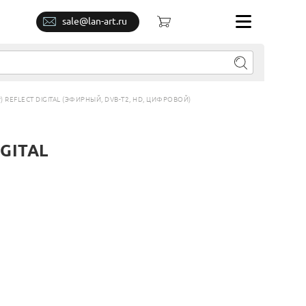
sale@lan-art.ru
 REFLECT DIGITAL (ЭФИРНЫЙ, DVB-T2, HD, ЦИФРОВОЙ)
IGITAL