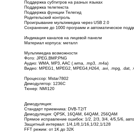
Поддержка субтитров на разных языках
Поддержка телетекста
Поддержка функции Телегид
Родительский контроль
Проигрывание мультимедиа через USB 2.0
Сохранение до 1000 программ и автоматическое под
Индикация каналов на лицевой панели
Материал корпуса: металл
Мультимедиа возможности
Фото: JPEG,BMP,PNG
Аудио: WMA, MP3, AAC (.wma, .mp3, .m4a)
Видео: MPEG1, MPEG2, MPEG4,H264, .avi, .mpg, .dat, .vob,
Процессор: Mstar7802
Демодулятор: 1236C
Тюнер: NMI120
Демодуляция:
Стандарт приемника: DVB-T2/T
Демодуляция: QPSK, 16QAM, 64QAM, 256QAM
Прямое исправление ошибок: 1/2, 2/3, 3/4, 4/5,5/6, ав
Защитный интервал: 1/4,1/8,1/16,1/32,1/128
FFT режим: от 1K до 32K