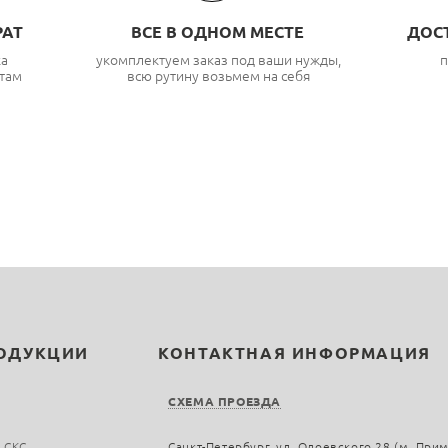
РАТ
ВСЕ В ОДНОМ МЕСТЕ
ДОС
ка
укомплектуем заказ под ваши нужды,
п
там
всю рутину возьмем на себя
РОДУКЦИИ
КОНТАКТНАЯ ИНФОРМАЦИЯ
СХЕМА ПРОЕЗДА
 СКС
Санкт-Петербург, ул. Одоевского 28 (м. При