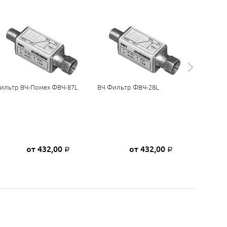
ильтр ВЧ-Помех ФВЧ-87L
ВЧ Фильтр ФВЧ-28L
ПАВ-Фи
от 432,00
от 432,00
Р
Р