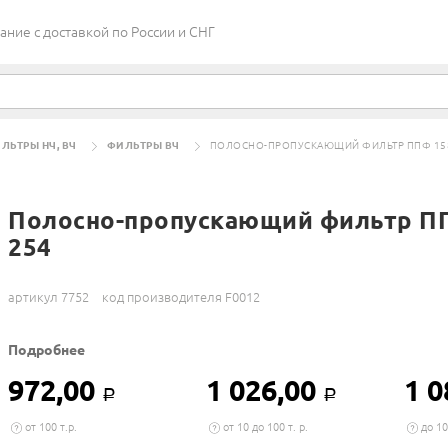
ие c доставкой по России и СНГ
ЛЬТРЫ НЧ, ВЧ
ФИЛЬТРЫ ВЧ
ПОЛОСНО-ПРОПУСКАЮЩИЙ ФИЛЬТР ППФ 15
Полосно-пропускающий фильтр ПП
254
артикул 7752
код производителя F0012
Подробнее
972,00
1 026,00
1 0
Р
Р
от 100 т.р.
от 10 до 100 т. р.
до 10