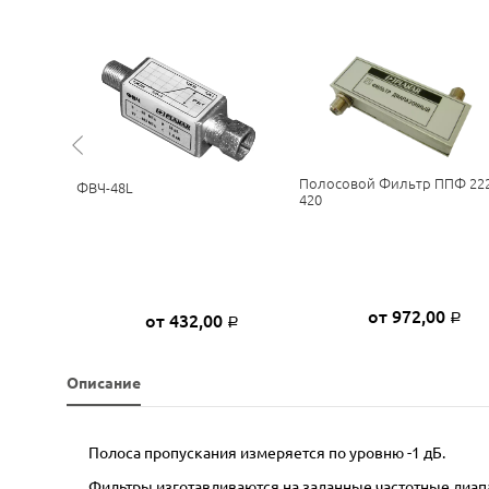
от
Полосовой Фильтр ППФ 222
ФВЧ-48L
420
0
от 972,00
от 432,00
Р
Р
Р
Описание
Полоса пропускания измеряется по уровню -1 дБ.
Фильтры изготавливаются на заданные частотные диап