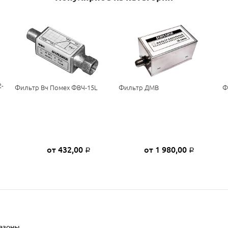
-
Фильтр Вч Помех ФВЧ-15L
Фильтр ДМВ
Ф
от 432,00
от 1 980,00
Р
Р
азоны.