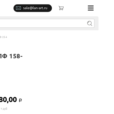
sale@lan-art.ru
8-254
Ф 158-
80,00
Р
 т.руб