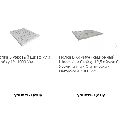
олка В Рэковый Шкаф Или
Полка В Коммуникационный
Полка В
тойку 19" 1000 Мм
Шкаф Или Стойку 19 Дюймов С
Дюймову
Увеличенной Статической
Увеличе
Нагрузкой, 1000 Мм
Нагрузк
узнать цену
узнать цену