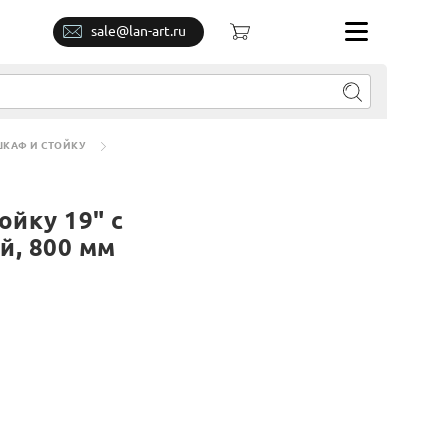
sale@lan-art.ru
КАФ И СТОЙКУ
йку 19" с
й, 800 мм