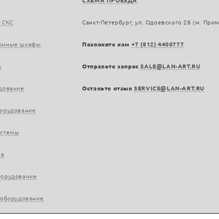
СХЕМА ПРОЕЗДА
 СКС
Санкт-Петербург, ул. Одоевского 28 (м. При
онные шкафы
Позвоните нам
+7 (812) 4400777
ь
Отправьте запрос
SALE@LAN-ART.RU
дование
Оставьте отзыв
SERVICE@LAN-ART.RU
борудование
истемы
ра
борудование
 оборудование