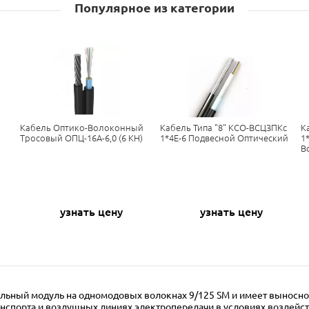
Популярное из категории
Кабель Оптико-Волоконный
Кабель Типа "8" КСО-ВСЦЗПКс
К
Тросовый ОПЦ-16А-6,0 (6 КН)
1*4Е-6 Подвесной Оптический
1
В
узнать цену
узнать цену
ьный модуль на одномодовых волокнах 9/125 SM и имеет выносной 
нспорта и воздушных линиях электропередачи в условиях воздействи