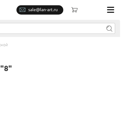
sale@lan-art.ru
ЕСНОЙ
"8"