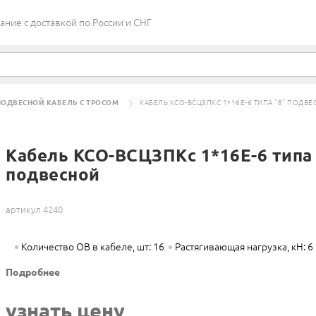
ие c доставкой по России и СНГ
ОДВЕСНОЙ КАБЕЛЬ С ТРОСОМ
КАБЕЛЬ КСО-ВСЦЗПКС 1*16Е-6 ТИПА "8" ПОДВ
Кабель КСО-ВСЦЗПКс 1*16Е-6 типа 
подвесной
артикул 4240
Количество ОВ в кабеле, шт: 16
Растягивающая нагрузка, кН: 6
Подробнее
узнать цену