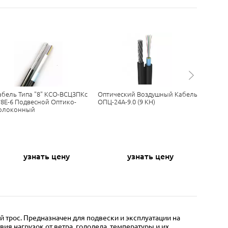
абель Типа "8" КСО-ВСЦЗПКс
Оптический Воздушный Кабель
Кабель С
*8Е-6 Подвесной Оптико-
ОПЦ-24А-9.0 (9 КН)
КН)
олоконный
узнать цену
узнать цену
трос. Предназначен для подвески и эксплуатации на
я нагрузок от ветра, гололеда, температуры и их