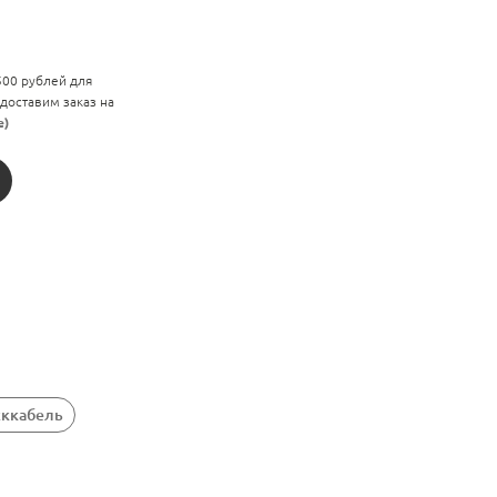
 500 рублей для
 доставим заказ на
е)
сккабель