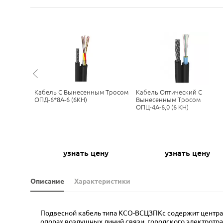
Для
Кабель С Вынесенным Тросом
Кабель Оптический С
6*4А-6
ОПД-6*8А-6 (6КН)
Вынесенным Тросом
ОПЦ-4А-6,0 (6 КН)
ну
узнать цену
узнать цену
Описание
Характеристики
Подвесной кабель типа КСО-ВСЦЗПКс содержит централ
опорах воздушных линий связи, городского электротра