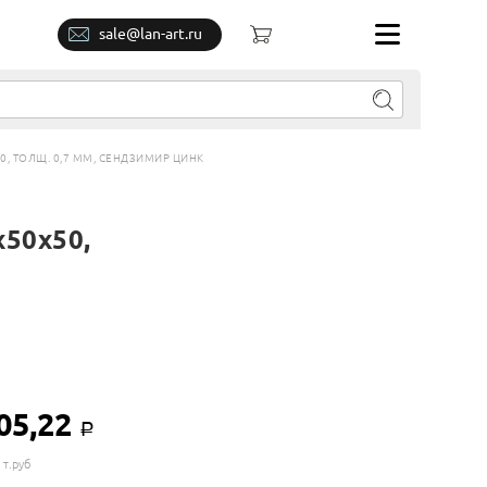
sale@lan-art.ru
, ТОЛЩ. 0,7 ММ, СЕНДЗИМИР ЦИНК
50х50,
05,22
Р
 т.руб