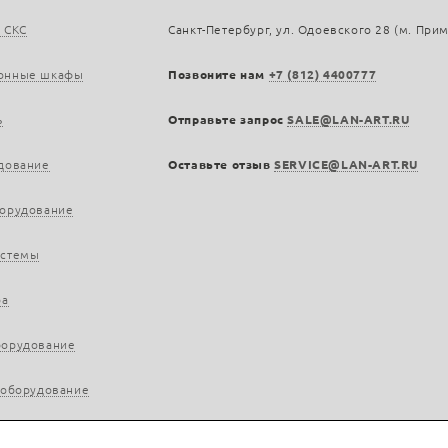
 СКС
Санкт-Петербург, ул. Одоевского 28 (м. При
онные шкафы
Позвоните нам
+7 (812) 4400777
ь
Отправьте запрос
SALE@LAN-ART.RU
дование
Оставьте отзыв
SERVICE@LAN-ART.RU
борудование
истемы
ра
борудование
 оборудование