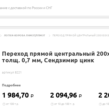
ие c доставкой по России и СНГ
ЛОТКИ-КОРОБА ЛНМЗТ/ЛПМЗТ
ПЕРЕХОД ПРЯМОЙ ЦЕНТРАЛЬНЫЙ 200Х50Х50
Переход прямой центральный 200х
толщ. 0,7 мм, Сендзимир цинк
артикул 8221
Подробнее
1 984,70
2 094,96
2 2
Р
Р
от 100 т.р.
от 10 до 100 т. р.
до 10