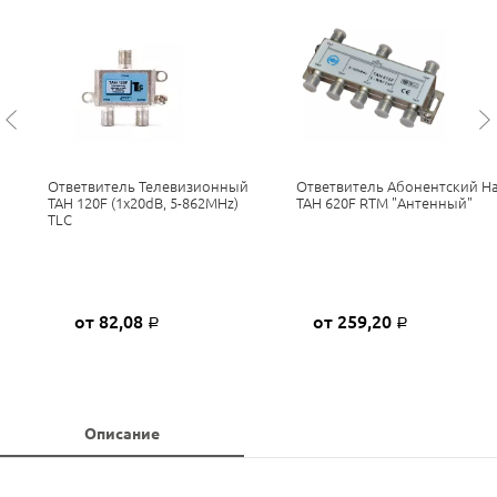
й
Ответвитель Телевизионный
Ответвитель Абонентский На
TAH 120F (1x20dB, 5-862MHz)
TAH 620F RTM "антенный"
TLC
от 82,08
от 259,20
Р
Р
Описание