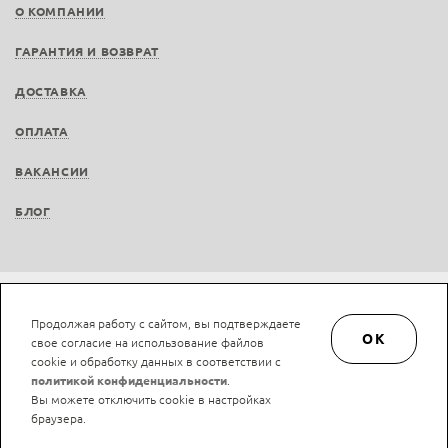
О КОМПАНИИ
ГАРАНТИЯ И ВОЗВРАТ
ДОСТАВКА
ОПЛАТА
ВАКАНСИИ
БЛОГ
Не является публичной офертой © LAN-art.ru, 2013—2026. Все права защищены.
Продолжая работу с сайтом, вы подтверждаете
Политика конфиденциальности.
Положение об обработке и защите персональных
OK
свое согласие на использование файлов
данных.
cookie и обработку данных в соответствии с
политикой конфиденциальности
.
Вы можете отключить cookie в настройках
браузера.
Нашли ошибку?
Ctrl/Cmd + Enter