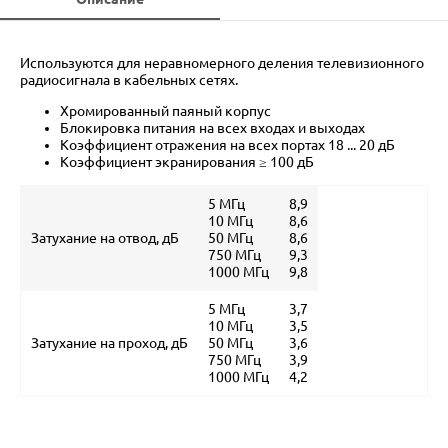
Используются для неравномерного деления телевизионного
радиосигнала в кабельных сетях.
Хромированный паяный корпус
Блокировка питания на всех входах и выходах
Коэффициент отражения на всех портах 18 ... 20 дБ
Коэффициент экранирования ≥ 100 дБ
5 МГц
8,9
10 МГц
8,6
Затухание на отвод, дБ
50 МГц
8,6
750 МГц
9,3
1000 МГц
9,8
5 МГц
3,7
10 МГц
3,5
Затухание на проход, дБ
50 МГц
3,6
750 МГц
3,9
1000 МГц
4,2