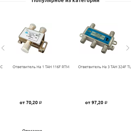
Популярное из категории
LC
Ответвитель На 1 TAH 116F RTM
Ответвитель На 3 TAH 324F T
от 70,20
от 97,20
Р
Р
Описание