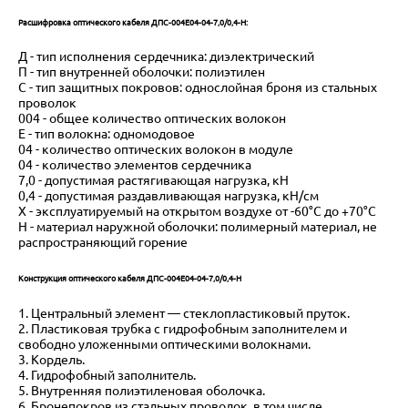
Расшифровка оптического кабеля ДПС-004Е04-04-7,0/0,4-Н:
Д - тип исполнения сердечника: диэлектрический
П - тип внутренней оболочки: полиэтилен
С - тип защитных покровов: однослойная броня из стальных
проволок
004 - общее количество оптических волокон
Е - тип волокна: одномодовое
04 - количество оптических волокон в модуле
04 - количество элементов сердечника
7,0 - допустимая растягивающая нагрузка, кН
0,4 - допустимая раздавливающая нагрузка, кН/см
Х - эксплуатируемый на открытом воздухе от -60°С до +70°С
Н - материал наружной оболочки: полимерный материал, не
распространяющий горение
Конструкция оптического кабеля ДПС-004Е04-04-7,0/0,4-Н
1. Центральный элемент — стеклопластиковый пруток.
2. Пластиковая трубка с гидрофобным заполнителем и
свободно уложенными оптическими волокнами.
3. Кордель.
4. Гидрофобный заполнитель.
5. Внутренняя полиэтиленовая оболочка.
6. Бронепокров из стальных проволок, в том числе