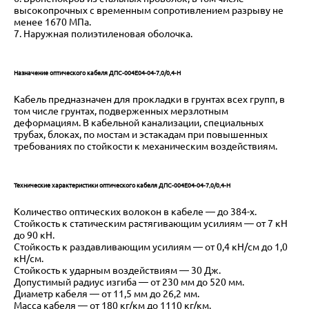
высокопрочных с временным сопротивлением разрыву не
менее 1670 МПа.
7. Наружная полиэтиленовая оболочка.
Назначение оптического кабеля ДПС-004Е04-04-7,0/0,4-Н
Кабель предназначен для прокладки в грунтах всех групп, в
том числе грунтах, подверженных мерзлотным
деформациям. В кабельной канализации, специальных
трубах, блоках, по мостам и эстакадам при повышенных
требованиях по стойкости к механическим воздействиям.
Технические характеристики оптического кабеля ДПС-004Е04-04-7,0/0,4-Н
Количество оптических волокон в кабеле — до 384-х.
Стойкость к статическим растягивающим усилиям — от 7 кН
до 90 кН.
Стойкость к раздавливающим усилиям — от 0,4 кН/см до 1,0
кН/см.
Стойкость к ударным воздействиям — 30 Дж.
Допустимый радиус изгиба — от 230 мм до 520 мм.
Диаметр кабеля — от 11,5 мм до 26,2 мм.
Масса кабеля — от 180 кг/км до 1110 кг/км.