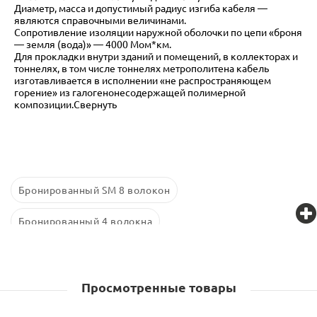
Диаметр, масса и допустимый радиус изгиба кабеля —
являются справочными величинами.
Сопротивление изоляции наружной оболочки по цепи «броня
— земля (вода)» — 4000 Мом*км.
Для прокладки внутри зданий и помещений, в коллекторах и
тоннелях, в том числе тоннелях метрополитена кабель
изготавливается в исполнении «не распространяющем
горение» из галогенонесодержащей полимерной
композиции.Свернуть
Бронированный SM 8 волокон
Бронированный 4 волокна
Бронированный 16 волокон
Одномодовый
32 волокна
Одномодовый 2 волокна
Просмотренные товары
Оптический бронированный кабель в грунт Южкабель