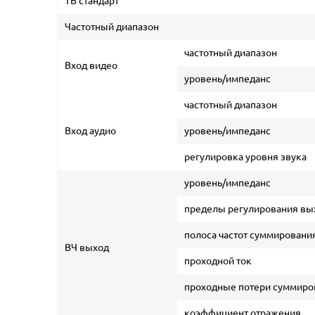
ТВ стандарт
Частотный диапазон
частотный диапазон
Вход видео
уровень/импеданс
частотный диапазон
Вход аудио
уровень/импеданс
регулировка уровня звука
уровень/импеданс
пределы регулирования вы
полоса частот суммировани
ВЧ выход
проходной ток
проходные потери суммиров
коэффициент отражения