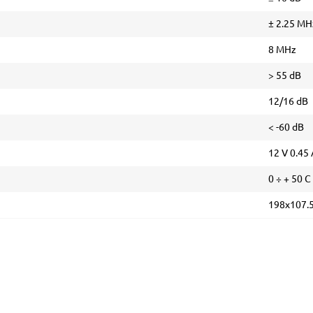
± 2.25 MH
8 MHz
> 55 dB
12/16 dB
< -60 dB
12 V 0.45 
0 ÷ + 50 C
198x107.5