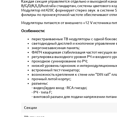
Каждая секция управляется отдельно и выходной канал
B/G/D/K/L/I/Australia стандартам, системы цветового 
Модулятор mt420C формирует стерео звук в системе ST
фильтры по промежуточной частоте обеспечивают отли
Модуляторы питаются от внешнего +12 V источника пи
Особенности:
перестраиваемые ТВ модуляторы с одной боково
светодиодный дисплей и кнопочное управление 
энергонезависимая память;
ФАПЧ кварцевая стабилизация частот несущих ви
регулировка выходного уровня РЧ и входного ур
проходное суммирование по РЧ;
низкий уровень гармоник и интермодуляционных
встроенный тест-генератор;
возможность крепления к стене или “DIN rail” пл
прочный литой корпус;
разъемы:
- видео/аудио вход - RCA гнездо;
- РЧ - типа F;
- винтовой разъем для подачи напряжении питан
Секции