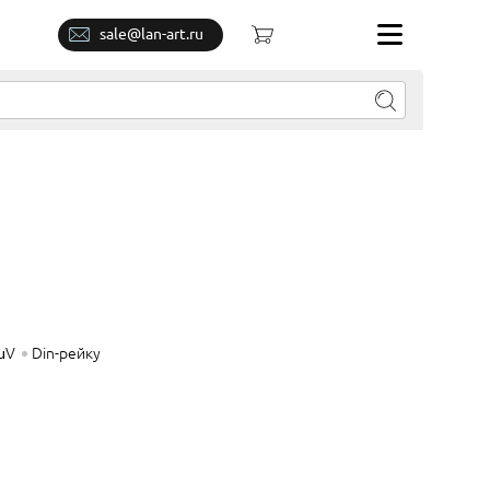
sale@lan-art.ru
μV
Din-рейку