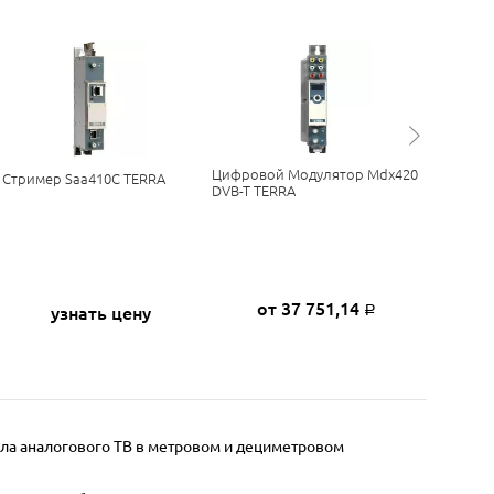
Цифровой Модулятор Mdx420
Автоном
P Стример Saa410C TERRA
DVB-T TERRA
Трансмо
от 37 751,14
узнать цену
Р
ла аналогового ТВ в метровом и дециметровом