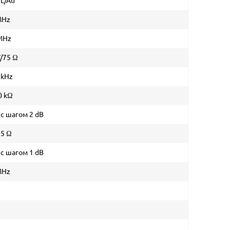
/L/Au
MHz
 MHz
V/75 Ω
 kHz
0 kΩ
B с шагом 2 dB
75 Ω
B с шагом 1 dB
MHz