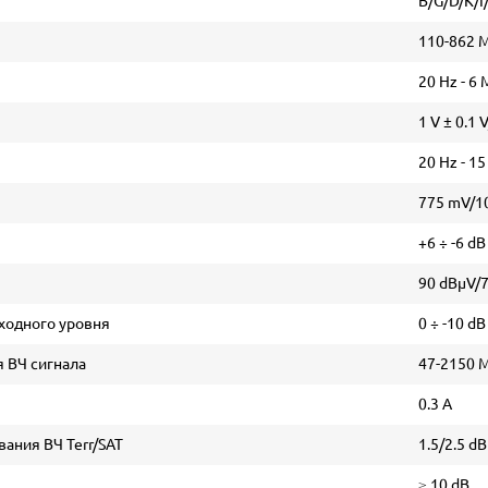
B/G/D/K/I
110-862 
20 Hz - 6
1 V ± 0.1 
20 Hz - 15
775 mV/1
+6 ÷ -6 d
90 dBµV/
ходного уровня
0 ÷ -10 d
я ВЧ сигнала
47-2150 
0.3 A
ания ВЧ Terr/SAT
1.5/2.5 dB
≥ 10 dB