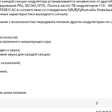
 каждой секции модулятора устанавливается независимо от другой
кодирования PAL, SECAM, NTSC. Полоса частот ТВ модуляторов 110…8
EREO A2 в соответствии со стандартами D/K/B/G/Australia. Новей
чные характеристики выходного сигнала.
тания с возможностью передавать питание другим модуляторам по 
й полосой;
встроенного микропроцессора;
део и звука;
овня звука для каждой секции;
 искажений;
анке;
ия шина питания.
2