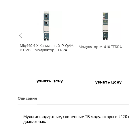
19" Стойку
Miq440 4-Х Канальный IP-QAM
Модулятор Mt410 TERRA
В DVB-C Модулятор, TERRA
ну
узнать цену
узнать цену
Описание
Мультистандартные, сдвоенные ТВ модуляторы mt420 
диапазонах.