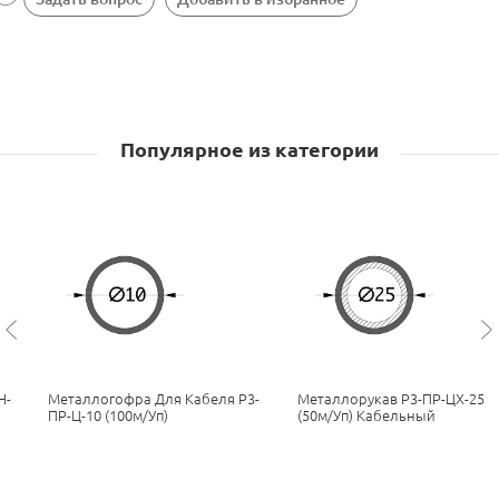
Популярное из категории
Н-
Металлогофра Для Кабеля Р3-
Металлорукав Р3-ПР-ЦХ-25
ПР-Ц-10 (100м/уп)
(50м/уп) Кабельный