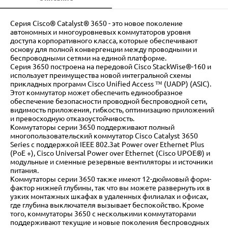
Серия Cisco® Catalyst® 3650 - это новое поколение
автономных и многоуровневых коммутаторов уровня
доступа корпоративного класса, которые обеспечивают
основу для полной конвергенции между проводными и
беспроводными сетями на единой платформе.
Серия 3650 построена на передовой Cisco StackWise®-160 и
использует преимущества новой интегральной схемы
прикладных программ Cisco Unified Access ™ (UADP) (ASIC).
Этот коммутатор может обеспечить единообразное
обеспечение безопасности проводной беспроводной сети,
видимость приложения, гибкость, оптимизацию приложений
и превосходную отказоустойчивость.
Коммутаторы серии 3650 поддерживают полный
многопользовательский коммутатор Cisco Catalyst 3650
Series с поддержкой IEEE 802.3at Power over Ethernet Plus
(PoE +), Cisco Universal Power over Ethernet (Cisco UPOE®) и
модульные и сменные резервные вентиляторы и источники
питания.
Коммутаторы серии 3650 также имеют 12-дюймовый форм-
фактор нижней глубины, так что вы можете развернуть их в
узких монтажных шкафах в удаленных филиалах и офисах,
где глубина выключателя вызывает беспокойство. Кроме
того, коммутаторы 3650 с несколькими коммутаторами
поддерживают текущие и новые поколения беспроводных