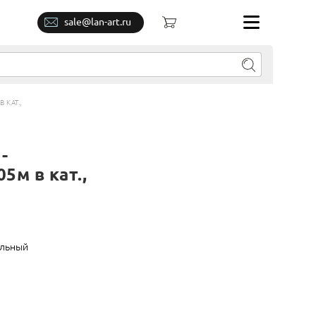
sale@lan-art.ru
 КАТ.,
-
05м в кат.,
льный