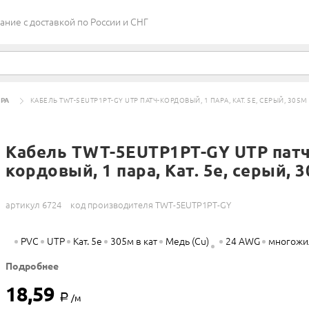
ие c доставкой по России и СНГ
АРА
КАБЕЛЬ TWT-5EUTP1PT-GY UTP ПАТЧ-КОРДОВЫЙ, 1 ПАРА, КАТ. 5E, СЕРЫЙ, 305М В
Кабель TWT-5EUTP1PT-GY UTP патч
кордовый, 1 пара, Кат. 5e, серый, 3
артикул 6724
код производителя TWT-5EUTP1PT-GY
PVC
UTP
Кат. 5e
305м в кат
Медь (Cu)
24 AWG
многожи
Подробнее
18,59
Р
/м