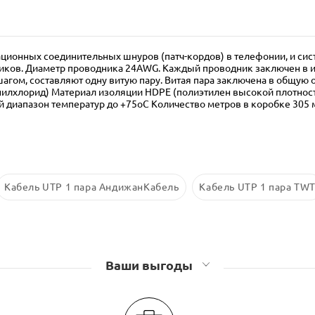
ионных соединительных шнуров (патч-кордов) в телефонии, и сист
иков. Диаметр проводника 24AWG. Каждый проводник заключен в и
гом, составляют одну витую пару. Витая пара заключена в общую о
илхлорид) Материал изоляции HDPE (полиэтилен высокой плотнос
й диапазон температур до +75oС Количество метров в коробке 305
Кабель UTP 1 пара АндижанКабель
Кабель UTP 1 пара TW
Ваши выгоды