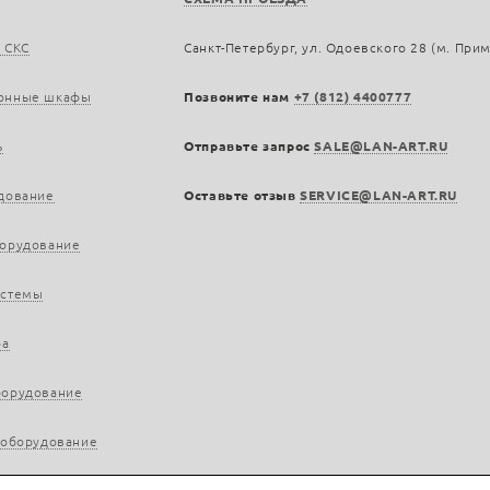
 СКС
Санкт-Петербург, ул. Одоевского 28 (м. При
онные шкафы
Позвоните нам
+7 (812) 4400777
ь
Отправьте запрос
SALE@LAN-ART.RU
дование
Оставьте отзыв
SERVICE@LAN-ART.RU
борудование
истемы
ра
борудование
 оборудование