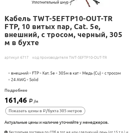
Кабель TWT-5EFTP10-OUT-TR
FTP, 10 витых пар, Cat. 5e,
внешний, с тросом, черный, 305
м в бухте
артикул 6717
код производителя TWT-5EFTP10-OUT-TR
внешний
FTP
Кат. 5e
305м в кат
Медь (Cu)
с тросом
24 AWG
Solid
Подробнее
161,46
Р
/м
Показать цены в
/бухта 305 метров
Р
Актуальные цены и наличие уточняйте у менеджеров.
Бесплатная доставка по СПб в тот же или следующий день (от 15 т.р.) и