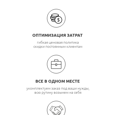
Оптический бронированный кабель в грунт Южкабель
Оптический бронированный кабель в грунт
АлтайОптикаКабель
ОПТИМИЗАЦИЯ ЗАТРАТ
Оптический бронированный кабель в грунт ОКС 01
гибкая ценовая политика
скидки постоянным клиентам
Оптический бронированный кабель в грунт
Сарансккабель-Оптика
В грунт или канализацию бронированный оптический
кабель Минсккабель
ВСЕ В ОДНОМ МЕСТЕ
укомплектуем заказ под ваши нужды,
всю рутину возьмем на себя