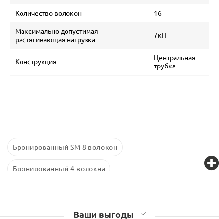
Количество волокон
16
Максимально допустимая
7кН
растягивающая нагрузка
Центральная
Конструкция
трубка
Бронированный SM 8 волокон
Бронированный 4 волокна
Бронированный 16 волокон
Одномодовый
32 волокна
Одномодовый 2 волокна
Ваши выгоды