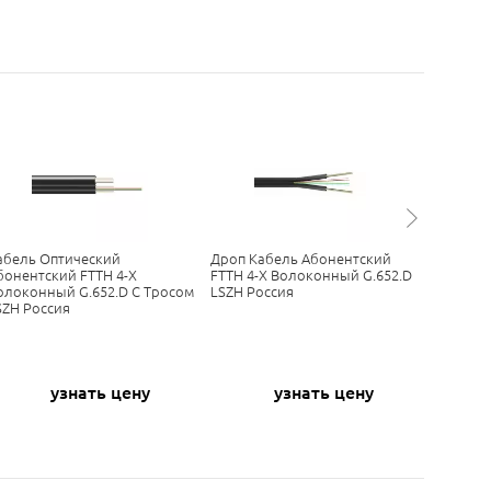
абель Оптический
Дроп Кабель Абонентский
Оптичес
бонентский FTTH 4-Х
FTTH 4-Х Волоконный G.652.D
Дроп-Ка
олоконный G.652.D С Тросом
LSZH Россия
G.657.A1
SZH Россия
узнать цену
узнать цену