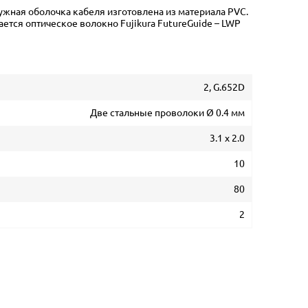
ужная оболочка кабеля изготовлена из материала PVC.
тся оптическое волокно Fujikura FutureGuide – LWP
2, G.652D
Две стальные проволоки Ø 0.4 мм
3.1 х 2.0
10
80
2