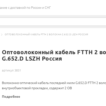
ие c доставкой по России и СНГ
ОПТОВОЛОКОННЫЙ КАБЕЛЬ FTTH 2 ВОЛОКНА G.652.D LSZH РОССИЯ
Оптоволоконный кабель FTTH 2 в
G.652.D LSZH Россия
артикул 3831
Волоконно-оптический кабель последней мили G.652.D FTTH 2 воло
внутриобъектовой прокладки, содержит 2 ОВ
Подробнее