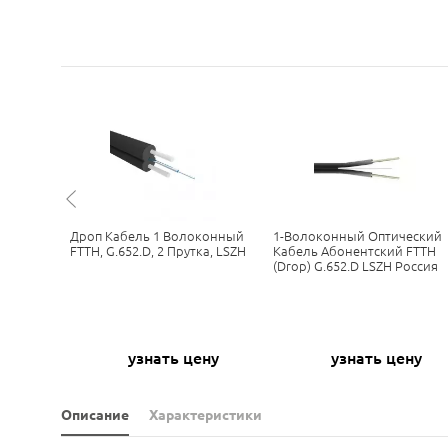
Х
Дроп Кабель 1 Волоконный
1-Волоконный Оптический
O-FTTH4-
FTTH, G.652.D, 2 Прутка, LSZH
Кабель Абонентский FTTH
(drop) G.652.D LSZH Россия
ну
узнать цену
узнать цену
Описание
Характеристики