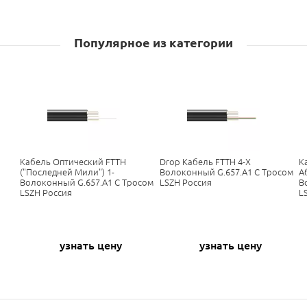
Популярное из категории
Кабель Оптический FTTH
Drop Кабель FTTH 4-X
К
("последней Мили") 1-
Волоконный G.657.A1 С Тросом
А
Волоконный G.657.A1 С Тросом
LSZH Россия
В
LSZH Россия
L
узнать цену
узнать цену