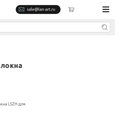
sale@lan-art.ru
олокна
кна LSZH для