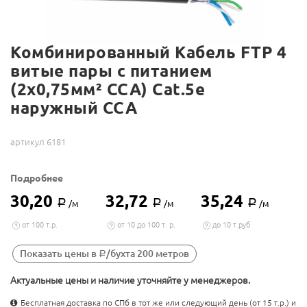
Комбинированный Кабель FTP 4
витые пары c питанием
(2x0,75мм² CCA) Cat.5e
наружный CCA
артикул 6181
Подробнее
30,20
32,72
35,24
Р
Р
Р
/м
/м
/м
от 100 т.р.
от 10 до 100 т. р.
до 10 т.руб
Показать цены в
/бухта 200 метров
Р
Актуальные цены и наличие уточняйте у менеджеров.
Бесплатная доставка по СПб в тот же или следующий день (от 15 т.р.) и