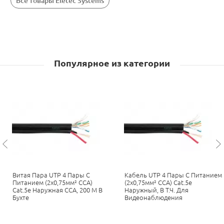
Все товары Eletec Systems
Популярное из категории
ы
Витая Пара UTP 4 Пары C
Кабель UTP 4 Пары С Питанием
Питанием (2x0,75мм² CCA)
(2x0,75мм² CCA) Cat.5e
Cat.5e Наружная CCA, 200 М В
Наружный, В Т.ч. Для
Бухте
Видеонаблюдения