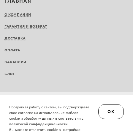
ГЛАВНАЯ
О КОМПАНИИ
ГАРАНТИЯ И ВОЗВРАТ
ДОСТАВКА
ОПЛАТА
ВАКАНСИИ
БЛОГ
Не является публичной офертой © LAN-art.ru, 2013—2026. Все права защищены.
Продолжая работу с сайтом, вы подтверждаете
Политика конфиденциальности.
Положение об обработке и защите персональных
OK
свое согласие на использование файлов
данных.
cookie и обработку данных в соответствии с
политикой конфиденциальности
.
Вы можете отключить cookie в настройках