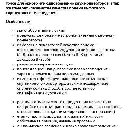
точке для одного или одновременно двух конверторов, а так
же измерять параметры качества приема цифрового
спутникового телевидения.
Особенности
:
малогабаритный и лёгкий
предусмотрен режим настройки антенны с двойным
конвертором
измерение показателей качества приема –
коэффициент ошибок модуляции цифрового потока
MER, частоту ошибочных битов BER до и после
декодера Витерби
режимы измерения «на слух»
констелляционная диаграмма позволяет оценить
характер шумов канала передачи данных
измеритель формирует напряжение питания для
спутникового конвертора, а так же поддерживает
систему команд DiSEqC в соответствии со
спецификацией уровня 2.1
режим автоматического определения параметров
настройки (частота транспондера, символьная скорость,
относительная скорость кодирования, поляризация)
чтение идентификационных данных: имя сети,
орбитальная позиция, названия программ
динамическая записная книжка позволяет запомнить: