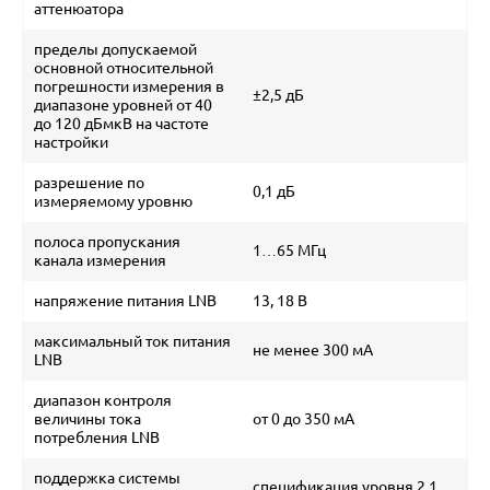
аттенюатора
пределы допускаемой
основной относительной
погрешности измерения в
±2,5 дБ
диапазоне уровней от 40
до 120 дБмкВ на частоте
настройки
разрешение по
0,1 дБ
измеряемому уровню
полоса пропускания
1…65 МГц
канала измерения
напряжение питания LNB
13, 18 В
максимальный ток питания
не менее 300 мА
LNB
диапазон контроля
величины тока
от 0 до 350 мА
потребления LNB
поддержка системы
спецификация уровня 2.1