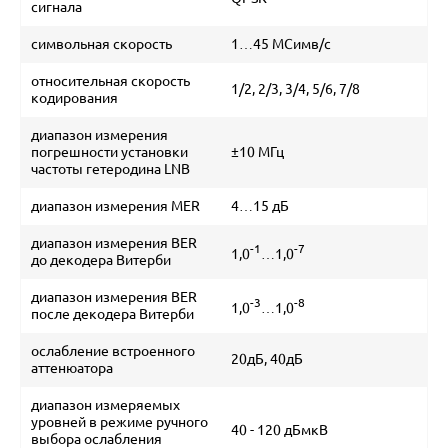
сигнала
символьная скорость
1…45 МСимв/с
относительная скорость
1/2, 2/3, 3/4, 5/6, 7/8
кодирования
диапазон измерения
погрешности установки
±10 МГц
частоты гетеродина LNB
диапазон измерения MER
4…15 дБ
диапазон измерения BER
-1
-7
1,0
…1,0
до декодера Витерби
диапазон измерения BER
-3
-8
1,0
…1,0
после декодера Витерби
ослабление встроенного
20дБ, 40дБ
аттенюатора
диапазон измеряемых
уровней в режиме ручного
40 - 120 дБмкВ
выбора ослабления