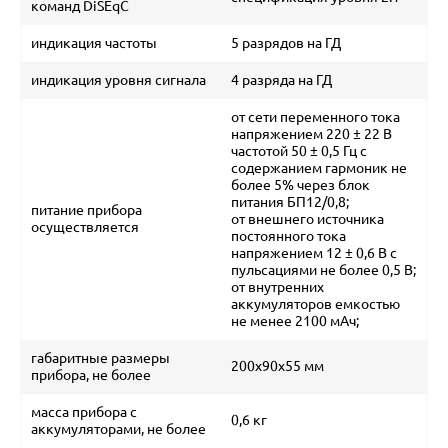
команд DiSEqC
индикация частоты
5 разрядов на ГД
индикация уровня сигнала
4 разряда на ГД
от сети переменного тока
напряжением 220 ± 22 В
частотой 50 ± 0,5 Гц с
содержанием гармоник не
более 5% через блок
питания БП12/0,8;
питание прибора
от внешнего источника
осуществляется
постоянного тока
напряжением 12 ± 0,6 В с
пульсациями не более 0,5 В;
от внутренних
аккумуляторов емкостью
не менее 2100 мАч;
габаритные размеры
200x90x55 мм
прибора, не более
масса прибора с
0,6 кг
аккумуляторами, не более