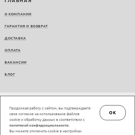
ГЛАВНАЯ
О КОМПАНИИ
ГАРАНТИЯ И ВОЗВРАТ
ДОСТАВКА
ОПЛАТА
ВАКАНСИИ
БЛОГ
Не является публичной офертой © LAN-art.ru, 2013—2026. Все права защищены.
Продолжая работу с сайтом, вы подтверждаете
Политика конфиденциальности.
Положение об обработке и защите персональных
OK
свое согласие на использование файлов
данных.
cookie и обработку данных в соответствии с
политикой конфиденциальности
.
Вы можете отключить cookie в настройках