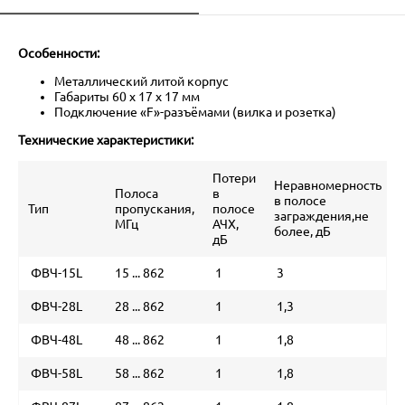
Особенности:
Металлический литой корпус
Габариты 60 х 17 х 17 мм
Подключение «F»-разъёмами (вилка и розетка)
Технические характеристики:
Потери
Неравномерность
Полоса
в
в полосе
Тип
пропускания,
полосе
заграждения,не
МГц
АЧХ,
более, дБ
дБ
ФВЧ-15L
15 ... 862
1
3
0
ФВЧ-28L
28 ... 862
1
1,3
0
ФВЧ-48L
48 ... 862
1
1,8
5
ФВЧ-58L
58 ... 862
1
1,8
0