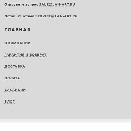
Отправьте запрос
SALE@LAN-ART.RU
Оставьте отзыв
SERVICE@LAN-ART.RU
ГЛАВНАЯ
О КОМПАНИИ
ГАРАНТИЯ И ВОЗВРАТ
ДОСТАВКА
ОПЛАТА
ВАКАНСИИ
БЛОГ
© LAN-art.ru, 2013—2026. Все права защищены.
Политика конфиденциальности.