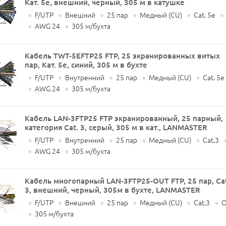
Кат. 5e, внешний, черный, 305 м в катушке
●
F/UTP
●
Внешний
●
25 пар
●
Медный (CU)
●
Cat. 5e
●
●
AWG 24
●
305 м/бухта
Кабель TWT-5EFTP25 FTP, 25 экранированных витых
пар, Кат. 5e, синий, 305 м в бухте
●
F/UTP
●
Внутренний
●
25 пар
●
Медный (CU)
●
Cat. 5e
●
AWG 24
●
305 м/бухта
Кабель LAN-3FTP25 FTP экранированный, 25 парный,
категория Cat. 3, серый, 305 м в кат., LANMASTER
●
F/UTP
●
Внутренний
●
25 пар
●
Медный (CU)
●
Cat.3
●
AWG 24
●
305 м/бухта
Кабель многопарный LAN-3FTP25-OUT FTP, 25 пар, Ca
3, внешний, черный, 305м в бухте, LANMASTER
●
F/UTP
●
Внешний
●
25 пар
●
Медный (CU)
●
Cat.3
●
О
●
305 м/бухта