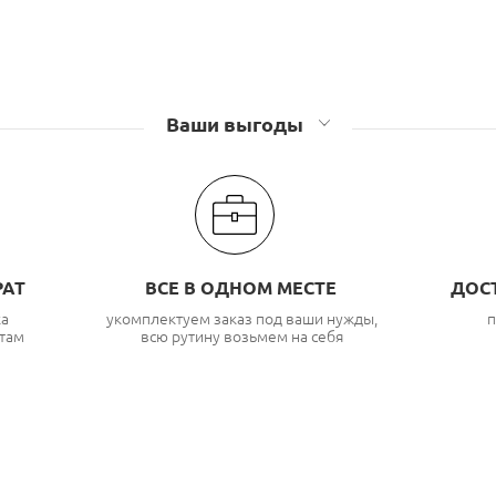
Ваши выгоды
РАТ
ВСЕ В ОДНОМ МЕСТЕ
ДОС
ка
укомплектуем заказ под ваши нужды,
п
там
всю рутину возьмем на себя