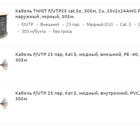
Кабель TWIST F/UTP25 cat.5e, 305м, Cu, 25x2x24AWG 
наружный ,черный, 305м.
●
F/UTP
●
Внешний
●
25 пар
●
Медный (CU)
●
Cat. 5
●
О
●
305 м/бухта
●
без троса
Кабель F/UTP 25 пар, Кат.5, медный, внешний, PE -40,
305м
Кабель F/UTP 25 пар, Кат.5, медный, внутренний, PVC
305м