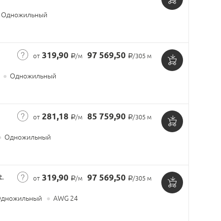
Добавить
Одножильный
в
корзину
319,90
97 569,50
от
/м
/305 м
Р
Р
Добавить
●
Одножильный
в
корзину
281,18
85 759,90
от
/м
/305 м
Р
Р
Добавить
●
Одножильный
в
корзину
t.
319,90
97 569,50
от
/м
/305 м
Р
Р
Добавить
дножильный
●
AWG 24
в
корзину