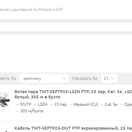
ие c доставкой по России и СНГ
ВАТЬ ПО
ПОКАЗАТЬ ПО
Витая пара TWT-5EFTP25-LSZH FTP, 25 пар, Кат. 5e, LSZ
белый, 305 м в бухте
●
F/UTP
●
LSZH
●
25 пар
●
Медный (CU)
●
Cat. 5e
●
Одн
●
305 м/бухта
Кабель TWT-5EFTP25-OUT FTP экранированный, 25 па