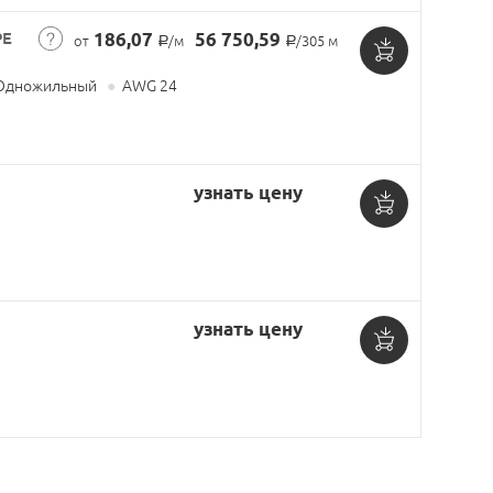
PE
186,07
56 750,59
от
/м
/305 м
Р
Р
Добавить
дножильный
●
AWG 24
в
корзину
узнать цену
Добавить
в
корзину
,
узнать цену
Добавить
в
корзину