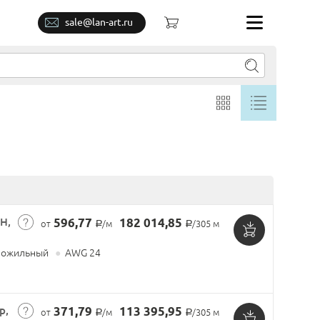
sale@lan-art.ru
H,
596,77
182 014,85
от
/м
/305 м
Р
Р
Добавить
ожильный
●
AWG 24
в
корзину
р,
371,79
113 395,95
от
/м
/305 м
Р
Р