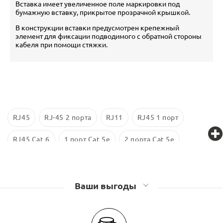
Вставка имеет увеличенное поле маркировки под
бумажную вставку, прикрытое прозрачной крышкой.
В конструкции вставки предусмотрен крепежный
элемент для фиксации подводимого с обратной стороны
кабеля при помощи стяжки.
RJ45
RJ-45 2 порта
RJ11
RJ45 1 порт
RJ45 Cat 6
1 порт Cat 5e
2 порта Cat 5e
Экранированные
RJ 45 Cat 5е
Розетки компьютерные (RJ45), телефонные (RJ11)
Ваши выгоды
Lanmaster
Розетки компьютерные (RJ45), телефонные (RJ11) TWT