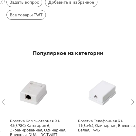
Задать вопрос
Добавить в избранное
Все товары TWT
Популярное из категории
Розетка Компьютерная RJ-
Розетка Телефонная RJ-
45(8P8C) Категория 6,
11(6p4c), Одинарная, Внешняя,
C
Экранированная, Одинарная,
Белая, TWIST
Внешняя, DUAL IDC TWIST