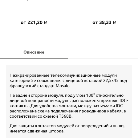
от 221,20
от 38,33
Р
Р
Описание
Неэкранированные телекоммуникационные модули
категории 5e совмещены с лицевой вставкой 22,5х45 под
французский стандарт Mosaic.
На задней стороне модуля, под углом 180° относительно
лицевой поверхности модуля, расположены врезные IDC-
контакты. Для удобства монтажа, между разъемами IDC
расположена схема подключения проводников кабеля, в
соответствии со схемой T568B.
Для защиты контактов модулей от повреждений и пыли,
имеется сдвижная шторка.