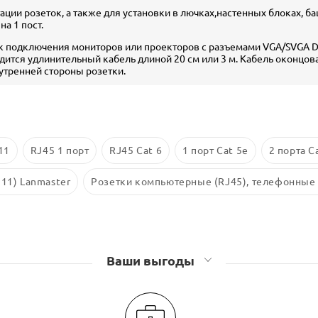
ации розеток, а также для установки в лючках,настенных блоках, 
на 1 пост.
ек подключения мониторов или проекторов с разъемами VGA/SVGA D
дится удлинительный кабель длиной 20 см или 3 м. Кабель оконцов
утренней стороны розетки.
11
RJ45 1 порт
RJ45 Cat 6
1 порт Cat 5e
2 порта C
11) Lanmaster
Розетки компьютерные (RJ45), телефонные
Ваши выгоды