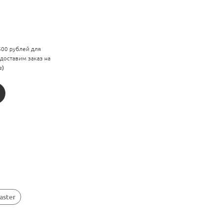
 500 рублей для
 доставим заказ на
е)
aster