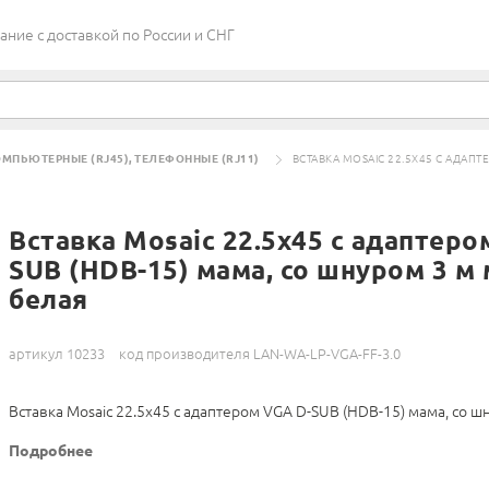
ие c доставкой по России и СНГ
МПЬЮТЕРНЫЕ (RJ45), ТЕЛЕФОННЫЕ (RJ11)
ВСТАВКА MOSAIC 22.5X45 С АДАПТ
Вставка Mosaic 22.5x45 с адаптеро
SUB (HDB-15) мама, со шнуром 3 м 
белая
артикул 10233
код производителя LAN-WA-LP-VGA-FF-3.0
Вставка Mosaic 22.5x45 с адаптером VGA D-SUB (HDB-15) мама, со ш
Подробнее