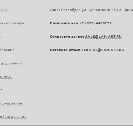
 СКС
Санкт-Петербург, ул. Одоевского 28 (м. При
онные шкафы
Позвоните нам
+7 (812) 4400777
ь
Отправьте запрос
SALE@LAN-ART.RU
дование
Оставьте отзыв
SERVICE@LAN-ART.RU
борудование
истемы
ра
борудование
 оборудование