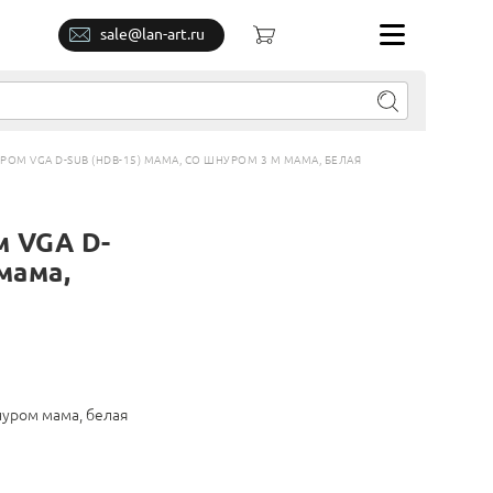
sale@lan-art.ru
ЕРОМ VGA D-SUB (HDB-15) МАМА, СО ШНУРОМ 3 М МАМА, БЕЛАЯ
м VGA D-
мама,
нуром мама, белая