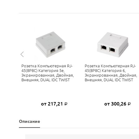
я RJ-
Розетка Компьютерная RJ-
Розетка Компьютерная RJ-
, Двойная,
45(8P8C) Категория 5е,
45(8P8C) Категория 6,
WIST
Экранированная, Двойная,
Экранированная, Двойная,
Внешняя, DUAL IDC TWIST
Внешняя, DUAL IDC TWIST
6
от 217,21
от 300,26
Р
Р
Р
Описание