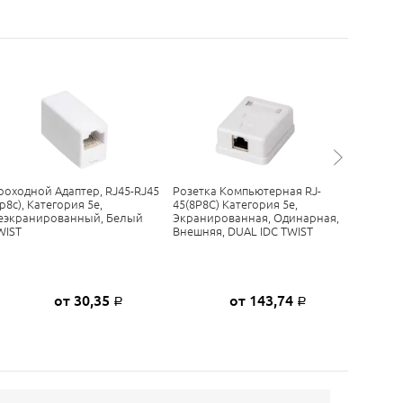
роходной Адаптер, RJ45-RJ45
Розетка Компьютерная RJ-
Розетка
p8c), Категория 5е,
45(8P8C) Категория 5е,
11(6p4c)
еэкранированный, Белый
Экранированная, Одинарная,
Белая, T
WIST
Внешняя, DUAL IDC TWIST
от 30,35
от 143,74
Р
Р