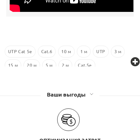
UTP Cat 5e
Cat.6
10 м
1 м
UTP
3 м
15 м
20 м
5 м
2 м
Cat.5e
Ваши выгоды