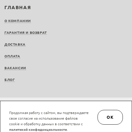
ГЛАВНАЯ
О КОМПАНИИ
ГАРАНТИЯ И ВОЗВРАТ
ДОСТАВКА
ОПЛАТА
ВАКАНСИИ
БЛОГ
Не является публичной офертой © LAN-art.ru, 2013—2026. Все права защищены.
Продолжая работу с сайтом, вы подтверждаете
Политика конфиденциальности.
Положение об обработке и защите персональных
OK
свое согласие на использование файлов
данных.
cookie и обработку данных в соответствии с
политикой конфиденциальности
.