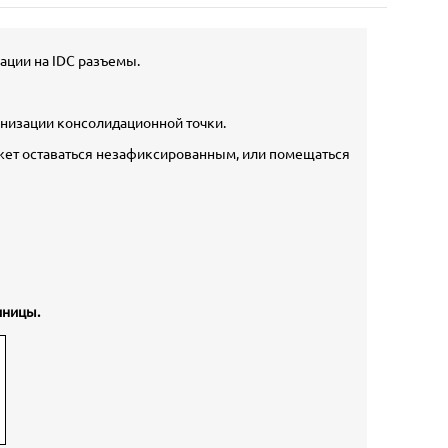
ации на IDC разъемы.
анизации консолидационной точки.
может оставаться незафиксированным, или помещаться
иницы.