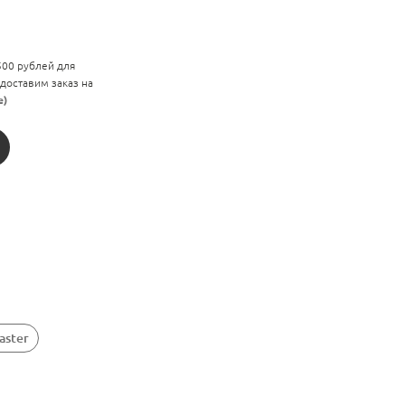
 500 рублей для
 доставим заказ на
е)
aster