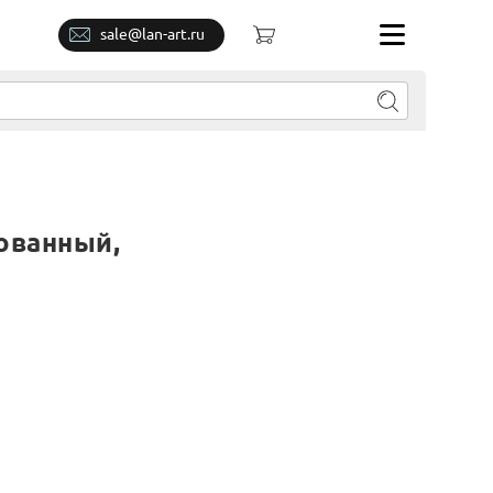
sale@lan-art.ru
ованный,