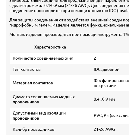
Универсальный соединитель предназначен для параллельного
с диаметром жил 0,4-0,9 мм (21-26 AWG). Для соединения не тре
соединение производится при помощи контактов IDC (Insulatio
Для защиты соединения от воздействия внешней среды корпу
гидрофобным гелем. Изделие является функциональным анал
Монтаж изделия производится при помощи инструмента
TWT-
Характеристика
Количество соединяемых жил
2
Тип контактов
IDC, двойной
Фосфатированная б
Материал контактов
покрытием
Диаметр соединяемых медных
0,4...0,9 мм
проводников
Допустимый вид изоляции
PVC, PE (макс. диаме
проводников
Калибр проводников
21-26 AWG