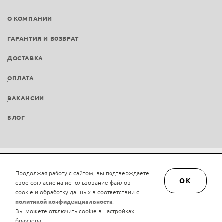
О КОМПАНИИ
ГАРАНТИЯ И ВОЗВРАТ
ДОСТАВКА
ОПЛАТА
ВАКАНСИИ
БЛОГ
Не является публичной офертой © LAN-art.ru, 2013—2026. Все права защищены.
Продолжая работу с сайтом, вы подтверждаете
Политика конфиденциальности.
Положение об обработке и защите персональных
OK
свое согласие на использование файлов
данных.
cookie и обработку данных в соответствии с
политикой конфиденциальности
.
Вы можете отключить cookie в настройках
браузера.